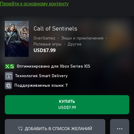
Перейти к основному контенту
Call of Sentinels
OverGamez
•
Экшн и приключения
•
Ролевые игры
•
Другие
USD$7.99
Оптимизировано для Xbox Series X|S
Технология Smart Delivery
Поддерживаемые языки: 7
КУПИТЬ
USD$7.99
ДОБАВИТЬ В СПИСОК ЖЕЛАНИЙ
● ● ●