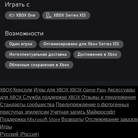
Играть с
XBOX One
XBOX Series X|S
Возможности
Один игрок
Оптимизировано для Xbox Series X|S
Интеллектуальная доставка
Достижения в Xbox
Облачные сохранения в Xbox
XBOX Консоли
Игры для XBOX
XBOX Game Pass
Аксессуары
для XBOX
Служба поддержки XBOX
Отзывы и предложения
Стандарты сообщества
Предупреждение о фотогенных
приступах эпилепсии
Учетная запись Майкрософт
Поддержка Microsoft Store
Возвраты
Отслеживание заказов
Игры
Русский (Россия)