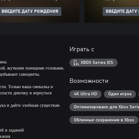
ВВЕДИТЕ ДАТУ РОЖДЕНИЯ
ВВЕДИТЕ ДАТУ
Играть с
аны.
XBOX Series X|S
Ягой, жуткими поющими головами,
 добывают самоцветы.
Возможности
сти. Только ваша смекалка и
пасти девочку и вернуться
4K Ultra HD
Один игрок
лука и дайте злобным существам
Оптимизировано для Xbox Serie
Облачные сохранения в Xbox
ий и заданий
еханик