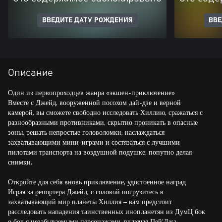
ВВЕДИТЕ ДАТУ РОЖДЕНИЯ
ВВЕ
Описание
Один из первопроходцев жанра «экшен-приключение»
Вместе с Джейд, вооруженной посохом дай-дзе и верной
камерой, вы сможете свободно исследовать Хиллию, сражаться с
разнообразными противниками, скрытно проникать в опасные
зоны, решать непростые головоломки, наслаждаться
захватывающими мини-играми и состязаться с лучшими
пилотами транспорта на воздушной подушке, попутно делая
снимки.
Откройте для себя вновь приключение, удостоенное наград
Играя за репортера Джейд, с головой погрузитесь в
захватывающий мир планеты Хиллия – вам предстоит
расследовать нападения таинственных инопланетян из ДумЦ бок
о бок с незабываемыми персонажами, включая Пей'Джа –