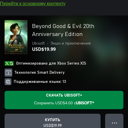
Перейти к основному контенту
Beyond Good & Evil 20th
Anniversary Edition
Ubisoft
•
Экшн и приключения
USD$19.99
Оптимизировано для Xbox Series X|S
Технология Smart Delivery
Поддерживаемые языки: 13
СКАЧАТЬ UBISOFT+
Сохранить
USD$4.00
с
КУПИТЬ
● ● ●
USD$19.99