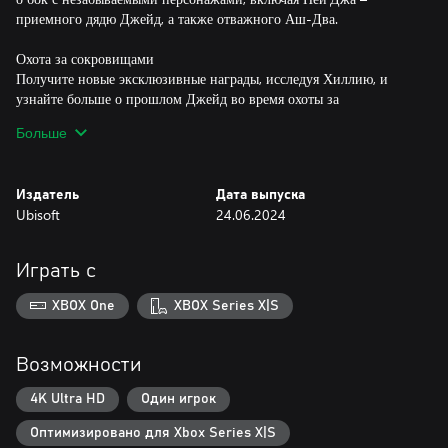
приемного дядю Джейд, а также отважного Аш-Два.
Охота за сокровищами
Получите новые эксклюзивные награды, исследуя Хиллию, и
узнайте больше о прошлом Джейд во время охоты за
сокровищами.
Больше
Погружение в историю
Покажите, на что способны, благодаря новому режиму
Издатель
Дата выпуска
скоростного прохождения и обновленным достижениям; узнайте
Ubisoft
24.06.2024
о разработке игры и ее тайнах в галерее годовщины!
Игра в своем лучшем виде
Играть с
Отправляйтесь в потрясающее приключение: вас ждет игра с 60
FPS в разрешении до 4K, с улучшенной графикой и управлением,
XBOX One
XBOX Series X|S
обновленным звуком и саундтреком, а также с удобными новыми
функциями автосохранения, кроссплатформенных сохранений и
пропуска сюжетных роликов.
Возможности
Приготовьтесь испытать невероятное сочетание динамичного
4K Ultra HD
Один игрок
геймплея и захватывающих сюжетных роликов!
Оптимизировано для Xbox Series X|S