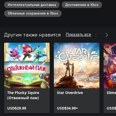
Эта игра поддерживает технологию Smart Delivery. Это значит,
Интеллектуальная доставка
Достижения в Xbox
что игру можно запустить и на Xbox One, и на Xbox Series X|S.
Облачные сохранения в Xbox
Показать все
Другим также нравится
The Plucky Squire
Star Overdrive
Slim
(Отважный паж)
USD$29.99
USD$34.99+
USD$