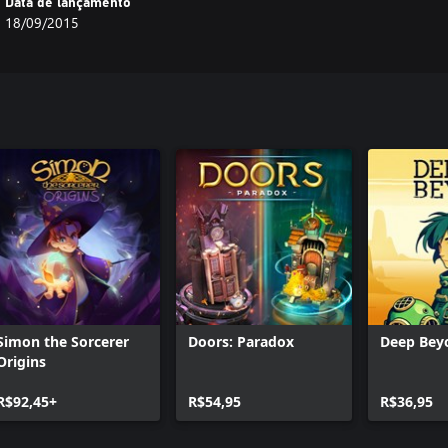
Data de lançamento
18/09/2015
Simon the Sorcerer
Doors: Paradox
Deep Bey
Origins
R$92,45+
R$54,95
R$36,95