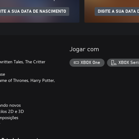
GITE A SUA DATA DE NASCIMENTO
DIGITE A SUA DATA
Jogar com
itten Tales, The Critter
XBOX One
XBOX Seri
use
me of Thrones, Harry Potter,
uando novos
tilos 2D e 3D
omposições
r