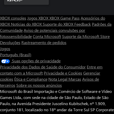
XBOX consoles
Jogos XBOX
XBOX Game Pass
Acessórios do
XBOX
Notícias do XBOX
Suporte do XBOX
Feedback
Padrões da
Comunidade
Aviso de potenciais convulsões por
fotossensibilidade
Conta Microsoft
Suporte da Microsoft Store
Devoluções
Rastreamento de pedidos
Jogos
Português (Brasil)
Suas opções de privacidade
Privacidade dos Dados de Saúde do Consumidor
Entre em
contato com a Microsoft
Privacidade e Cookies
Gerenciar
cookies
Ética e Compliance
Nota Legal
Marcas
Avisos de
terceiros
Sobre os nossos anúncios
Microsoft do Brasil Importação e Comércio de Software e Vídeo
Games Ltda., com sede na cidade de São Paulo, Estado de São
Paulo, na Avenida Presidente Juscelino Kubitschek, nº 1.909,
conjunto 181, localizado no 18º andar da Torre Sul SP Corporate