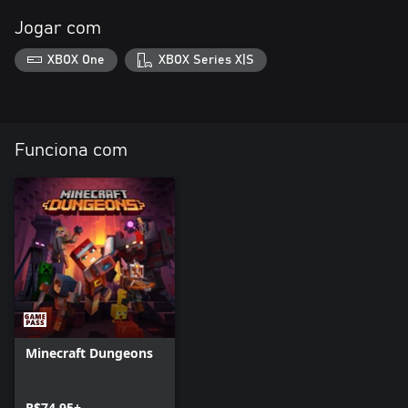
Jogar com
XBOX One
XBOX Series X|S
Funciona com
Minecraft Dungeons
R$74,95+