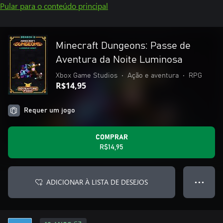
Pular para o conteúdo principal
Minecraft Dungeons: Passe de
Aventura da Noite Luminosa
Xbox Game Studios
•
Ação e aventura
•
RPG
R$14,95
Requer um jogo
COMPRAR
R$14,95
ADICIONAR À LISTA DE DESEJOS
● ● ●