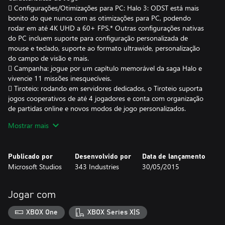
 Configurações/Otimizações para PC: Halo 3: ODST está mais
bonito do que nunca com as otimizações para PC, podendo
rodar em até 4K UHD a 60+ FPS.* Outras configurações nativas
do PC incluem suporte para configuração personalizada de
mouse e teclado, suporte ao formato ultrawide, personalização
do campo de visão e mais.
 Campanha: jogue por um capítulo memorável da saga Halo e
vivencie 11 missões inesquecíveis.
 Tiroteio: rodando em servidores dedicados, o Tiroteio suporta
jogos cooperativos de até 4 jogadores e conta com organização
de partidas online e novos modos de jogo personalizados.
Enfrente ondas de invasores do Covenant para libertar a cidade
Mostrar mais
de Nova Mombasa em 10 mapas clássicos. E em uma experiência
adicionada recentemente, enfrente hordas intermináveis de
inimigos infectados pelo Flood e lute para sobreviver ao ataque.
Publicado por
Desenvolvido por
Data de lançamento
 Cinema: utilize o Cinema para capturar e compartilhar seus
Microsoft Studios
343 Industries
30/05/2015
momentos favoritos de Halo com a comunidade.
*Verifique os requisitos de sistema para saber as especificações
Jogar com
mínimas necessárias para alcançar o desempenho desejado.
XBOX One
XBOX Series X|S