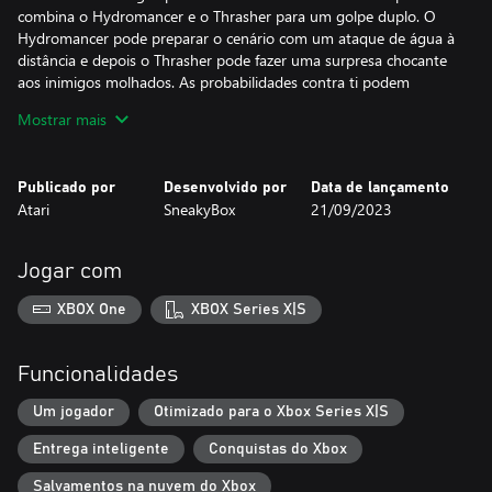
combina o Hydromancer e o Thrasher para um golpe duplo. O
Hydromancer pode preparar o cenário com um ataque de água à
distância e depois o Thrasher pode fazer uma surpresa chocante
aos inimigos molhados. As probabilidades contra ti podem
parecer intransponíveis, mas se usares as habilidades dos teus
Mostrar mais
heróis estrategicamente, as melhorares e adicionares novas
habilidades pelo caminho, podes conseguir.
Publicado por
Desenvolvido por
Data de lançamento
Não há duas corridas iguais, o que te mantém no topo do teu
Atari
SneakyBox
21/09/2023
jogo e torna Days of Doom inerentemente jogável.
Jogar com
XBOX One
XBOX Series X|S
Funcionalidades
Um jogador
Otimizado para o Xbox Series X|S
Entrega inteligente
Conquistas do Xbox
Salvamentos na nuvem do Xbox