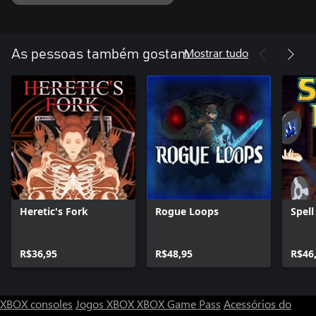
Mostrar tudo
As pessoas também gostam
Heretic's Fork
Rogue Loops
Spell
R$36,95
R$48,95
R$46
XBOX consoles
Jogos XBOX
XBOX Game Pass
Acessórios do