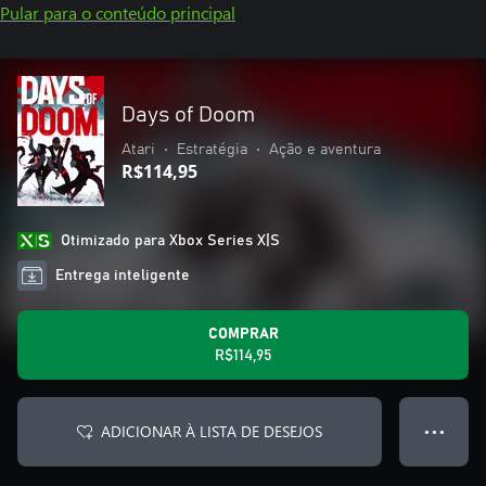
Pular para o conteúdo principal
Days of Doom
Atari
•
Estratégia
•
Ação e aventura
R$114,95
Otimizado para Xbox Series X|S
Entrega inteligente
COMPRAR
R$114,95
ADICIONAR À LISTA DE DESEJOS
● ● ●