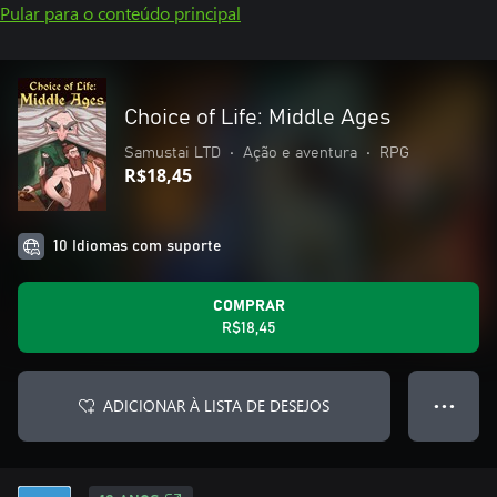
Pular para o conteúdo principal
Choice of Life: Middle Ages
Samustai LTD
•
Ação e aventura
•
RPG
R$18,45
10 Idiomas com suporte
COMPRAR
R$18,45
ADICIONAR À LISTA DE DESEJOS
● ● ●