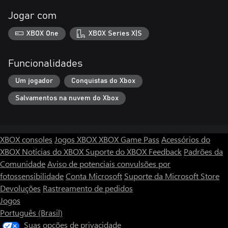
Jogar com
XBOX One
XBOX Series X|S
Funcionalidades
Um jogador
Conquistas do Xbox
Salvamentos na nuvem do Xbox
XBOX consoles
Jogos XBOX
XBOX Game Pass
Acessórios do
XBOX
Notícias do XBOX
Suporte do XBOX
Feedback
Padrões da
Comunidade
Aviso de potenciais convulsões por
fotossensibilidade
Conta Microsoft
Suporte da Microsoft Store
Devoluções
Rastreamento de pedidos
Jogos
Português (Brasil)
Suas opções de privacidade