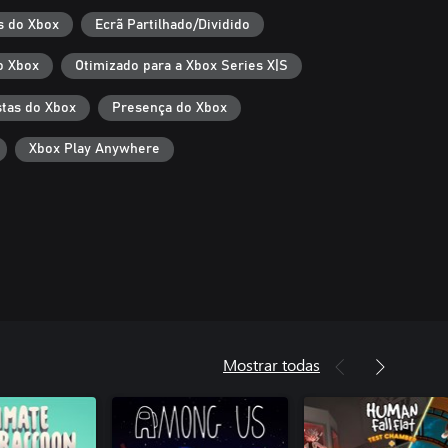
s do Xbox
Ecrã Partilhado/Dividido
o Xbox
Otimizado para a Xbox Series X|S
tas do Xbox
Presença do Xbox
Xbox Play Anywhere
Mostrar todas