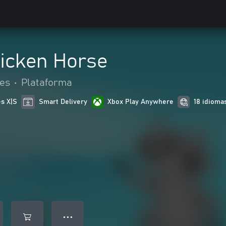
hicken Horse
es
•
Plataforma
es X|S
Smart Delivery
Xbox Play Anywhere
18 idioma
● ● ●