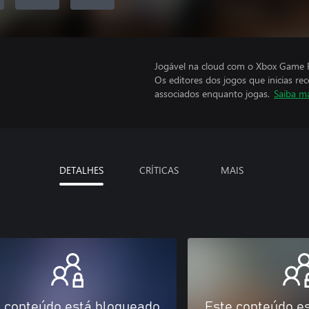
Jogável na cloud com o Xbox Game P
Os editores dos jogos que inicias re
associados enquanto jogas.
Saiba m
DETALHES
CRÍTICAS
MAIS
 conteúdo está bloqueado
Este conteúdo e