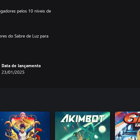
adores pelos 10 níveis de
ores do Sabre de Luz para
mo o Incursor Tusken, use
a mais surpresas na comemoração
ttles.
Data de lançamento
23/01/2025