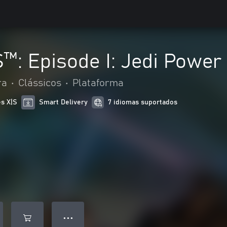
: Episode I: Jedi Power 
ra
•
Clássicos
•
Plataforma
es X|S
Smart Delivery
7 idiomas suportados
● ● ●