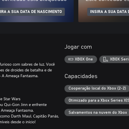
SIRA A SUA DATA DE NASCIMENTO
INSIRA A SUA DATA
Jogar com
XBOX One
XBOX Seri
furioso com sabres de luz. Você
ões de droides de batalha e de
I – A Ameaça Fantasma.
Capacidades
Cooperação local do Xbox (2-2)
de Star Wars
Otimizado para a Xbox Series X|
u Qui-Gon Jinn e enfrente
 A Ameaça Fantasma.
Salvamentos na nuvem do Xbox
como Darth Maul, Capitão Panás,
íveis desde o início!