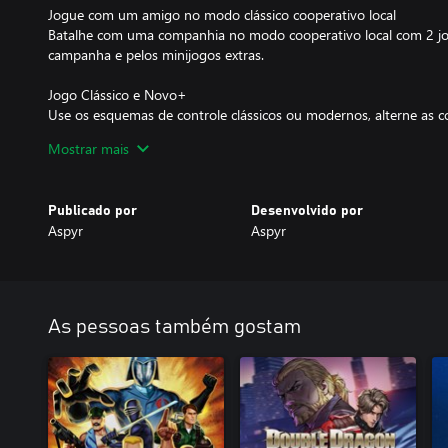
Jogue com um amigo no modo clássico cooperativo local
Batalhe com uma companhia no modo cooperativo local com 2 jog
campanha e pelos minijogos extras.
Jogo Clássico e Novo+
Use os esquemas de controle clássicos ou modernos, alterne as c
combinar com os filmes, curta os novos personagens jogáveis, co
Mostrar mais
códigos de truques clássicos, como o Big Head Mode, e descubr
dos 25 anos de lançamento de Star Wars: Episode I: Jedi Power Ba
Publicado por
Desenvolvido por
Aspyr
Aspyr
As pessoas também gostam