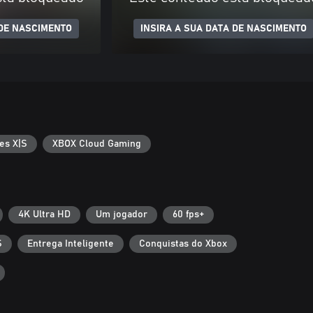
 DE NASCIMENTO
INSIRA A SUA DATA DE NASCIMENTO
es X|S
XBOX Cloud Gaming
4K Ultra HD
Um jogador
60 fps+
S
Entrega Inteligente
Conquistas do Xbox