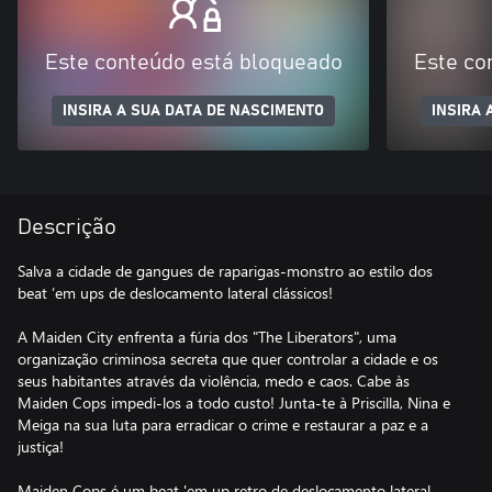
Este conteúdo está bloqueado
Este co
INSIRA A SUA DATA DE NASCIMENTO
INSIRA 
Descrição
Salva a cidade de gangues de raparigas-monstro ao estilo dos
beat ’em ups de deslocamento lateral clássicos!
A Maiden City enfrenta a fúria dos "The Liberators", uma
organização criminosa secreta que quer controlar a cidade e os
seus habitantes através da violência, medo e caos. Cabe às
Maiden Cops impedi-los a todo custo! Junta-te à Priscilla, Nina e
Meiga na sua luta para erradicar o crime e restaurar a paz e a
justiça!
Maiden Cops é um beat 'em up retro de deslocamento lateral