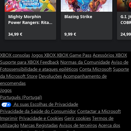
Mighty Morphin
Blazing Strike
G.I.
Power Rangers: Rita's
COB
Rewind
34,99 €
9,99 €
24,99
XBOX consolas
Jogos XBOX
XBOX Game Pass
Acessórios XBOX
Suporte para XBOX
Feedback
Normas da Comunidade
Aviso de
Fotossensibilidade e ataques epiléticos
Conta Microsoft
Suporte
da Microsoft Store
Devoluções
Acompanhamento de
encomendas
Jogos
Português (Portugal)
As suas Escolhas de Privacidade
Privacidade da Saúde do Consumidor
Contactar a Microsoft
Imprimir
Privacidade e Cookies
Gerir cookies
Termos de
utilização
Marcas Registadas
Avisos de terceiros
Acerca dos