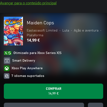
Avançar para o conteúdo principal
Maiden Cops
Eastasiasoft Limited
•
Luta
•
Ação e aventura
•
Plataforma
14,99 €
Otimizado para Xbox Series X|S
Smart Delivery
Xbox Play Anywhere
7 idiomas suportados
COMPRAR
14,99 €