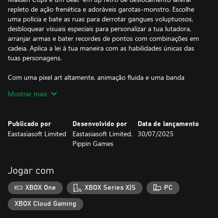
repleto de ação frenética e adoráveis garotas-monstro. Escolhe
uma polícia e bate as ruas para derrotar gangues voluptuosos,
desbloquear visuais especiais para personalizar a tua lutadora,
arranjar armas e bater recordes de pontos com combinações em
cadeia. Aplica a lei à tua maneira com as habilidades únicas das
tuas personagens.
Com uma pixel art altamente, animação fluida e uma banda
sonora de cortar o fôlego, nunca te vais cansar destas rixas!
Mostrar mais
Publicado por
Desenvolvido por
Data de lançamento
Eastasiasoft Limited
Eastasiasoft Limited,
30/07/2025
Pippin Games
Jogar com
XBOX One
XBOX Series X|S
PC
XBOX Cloud Gaming