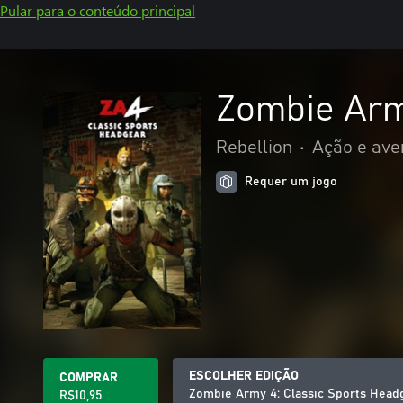
Pular para o conteúdo principal
Zombie Arm
Rebellion
•
Ação e ave
Requer um jogo
ESCOLHER EDIÇÃO
COMPRAR
Zombie Army 4: Classic Sports Head
R$10,95