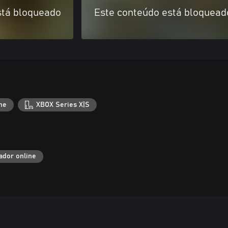
stá bloqueado
Este conteúdo está bloquead
ne
XBOX Series X|S
ador online