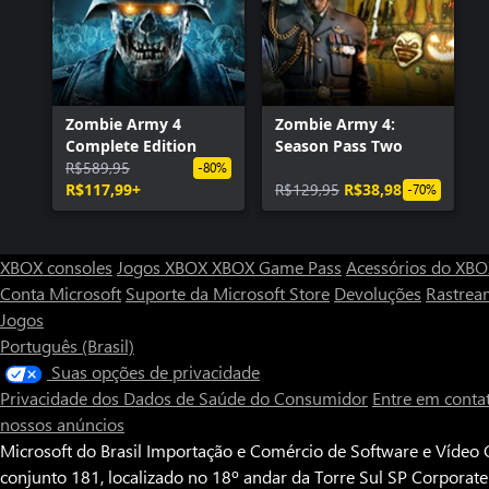
Zombie Army 4
Zombie Army 4:
Complete Edition
Season Pass Two
R$589,95
-80%
R$117,99+
R$129,95
R$38,98
-70%
XBOX consoles
Jogos XBOX
XBOX Game Pass
Acessórios do XB
Conta Microsoft
Suporte da Microsoft Store
Devoluções
Rastrea
Jogos
Português (Brasil)
Suas opções de privacidade
Privacidade dos Dados de Saúde do Consumidor
Entre em conta
nossos anúncios
Microsoft do Brasil Importação e Comércio de Software e Vídeo G
conjunto 181, localizado no 18º andar da Torre Sul SP Corporat