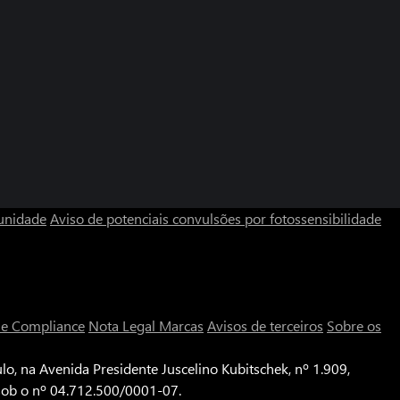
unidade
Aviso de potenciais convulsões por fotossensibilidade
a e Compliance
Nota Legal
Marcas
Avisos de terceiros
Sobre os
o, na Avenida Presidente Juscelino Kubitschek, nº 1.909,
 sob o nº 04.712.500/0001-07.