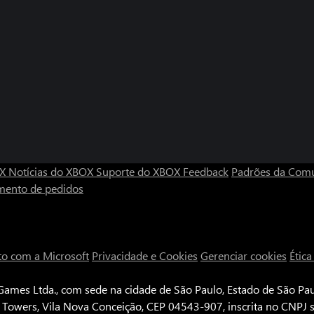
OX
Notícias do XBOX
Suporte do XBOX
Feedback
Padrões da Com
mento de pedidos
to com a Microsoft
Privacidade e Cookies
Gerenciar cookies
Étic
ames Ltda., com sede na cidade de São Paulo, Estado de São Paul
e Towers, Vila Nova Conceição, CEP 04543-907, inscrita no CNPJ