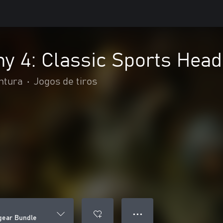
y 4: Classic Sports Hea
ntura
•
Jogos de tiros
● ● ●
gear Bundle