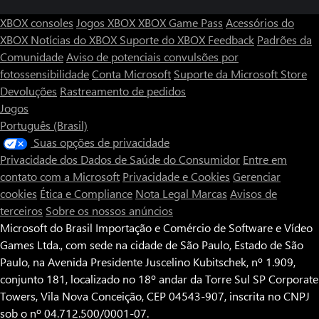
XBOX consoles
Jogos XBOX
XBOX Game Pass
Acessórios do
XBOX
Notícias do XBOX
Suporte do XBOX
Feedback
Padrões da
Comunidade
Aviso de potenciais convulsões por
fotossensibilidade
Conta Microsoft
Suporte da Microsoft Store
Devoluções
Rastreamento de pedidos
Jogos
Português (Brasil)
Suas opções de privacidade
Privacidade dos Dados de Saúde do Consumidor
Entre em
contato com a Microsoft
Privacidade e Cookies
Gerenciar
cookies
Ética e Compliance
Nota Legal
Marcas
Avisos de
terceiros
Sobre os nossos anúncios
Microsoft do Brasil Importação e Comércio de Software e Vídeo
Games Ltda., com sede na cidade de São Paulo, Estado de São
Paulo, na Avenida Presidente Juscelino Kubitschek, nº 1.909,
conjunto 181, localizado no 18º andar da Torre Sul SP Corporate
Towers, Vila Nova Conceição, CEP 04543-907, inscrita no CNPJ
sob o nº 04.712.500/0001-07.