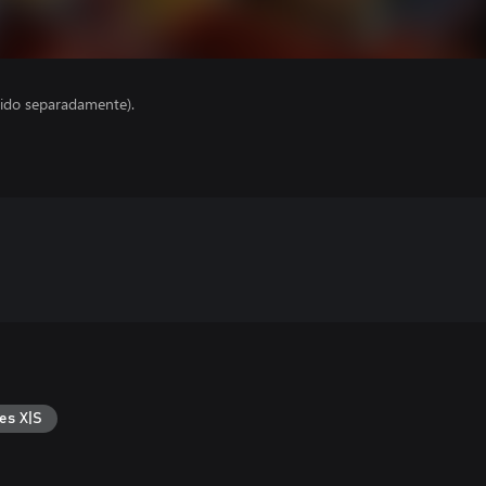
ido separadamente).
es X|S