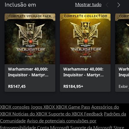
Mostrar tudo
Inclusão em
Warhammer 40,000:
Warhammer 40,000:
Warh
Inquisitor - Martyr
Inquisitor - Martyr
Inqui
Complete Upgrade
Complete Collection
Comp
Pack
R$147,45
R$184,95+
Pack
Exibir
XBOX consoles
Jogos XBOX
XBOX Game Pass
Acessórios do
XBOX
Notícias do XBOX
Suporte do XBOX
Feedback
Padrões da
Comunidade
Aviso de potenciais convulsões por
fotossensibilidade
Conta Microsoft
Suporte da Microsoft Store