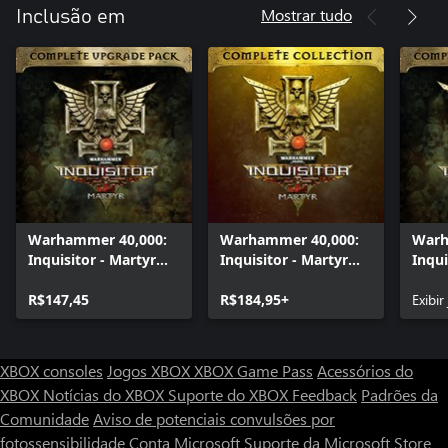
Mostrar tudo
Inclusão em
Warhammer 40,000:
Warhammer 40,000:
Warh
Inquisitor - Martyr
Inquisitor - Martyr
Inqui
Complete Upgrade
Complete Collection
Comp
Pack
R$147,45
R$184,95+
Pack
Exibir
XBOX consoles
Jogos XBOX
XBOX Game Pass
Acessórios do
XBOX
Notícias do XBOX
Suporte do XBOX
Feedback
Padrões da
Comunidade
Aviso de potenciais convulsões por
fotossensibilidade
Conta Microsoft
Suporte da Microsoft Store