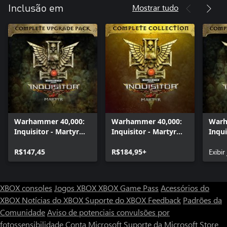
Mostrar tudo
Inclusão em
Warhammer 40,000:
Warhammer 40,000:
Warh
Inquisitor - Martyr
Inquisitor - Martyr
Inqui
Complete Upgrade
Complete Collection
Comp
Pack
R$147,45
R$184,95+
Pack
Exibir
XBOX consoles
Jogos XBOX
XBOX Game Pass
Acessórios do
XBOX
Notícias do XBOX
Suporte do XBOX
Feedback
Padrões da
Comunidade
Aviso de potenciais convulsões por
fotossensibilidade
Conta Microsoft
Suporte da Microsoft Store