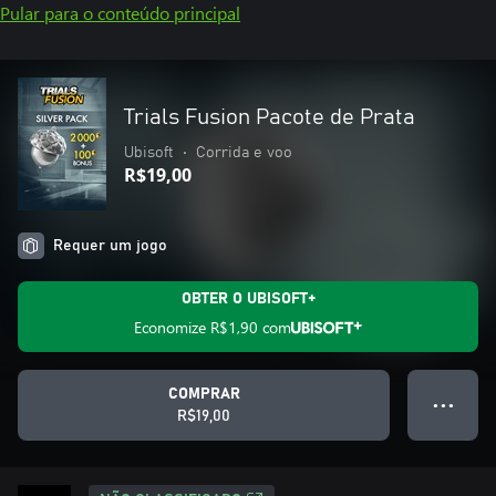
Pular para o conteúdo principal
Trials Fusion Pacote de Prata
Ubisoft
•
Corrida e voo
R$19,00
Requer um jogo
OBTER O UBISOFT+
Economize
R$1,90
com
COMPRAR
● ● ●
R$19,00