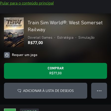
Pular para o conteúdo principal
Train Sim World®: West Somerset
Railway
Dovetail Games
•
Estratégia
•
Simulação
R$77,00
Requer um jogo
COMPRAR
R$77,00
ADICIONAR À LISTA DE DESEJOS
● ● ●