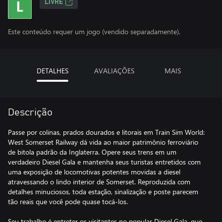
LIVRE
Este conteúdo requer um jogo (vendido separadamente).
DETALHES
AVALIAÇÕES
MAIS
Descrição
Passe por colinas, prados dourados e litorais em Train Sim World:
West Somerset Railway dá vida ao maior patrimônio ferroviário
de bitola padrão da Inglaterra. Opere seus trens em um
verdadeiro Diesel Gala e mantenha seus turistas entretidos com
uma exposição de locomotivas potentes movidas a diesel
atravessando o lindo interior de Somerset. Reproduzida com
detalhes minuciosos, toda estação, sinalização e poste parecem
tão reais que você pode quase tocá-los.
Seu trabalho é entreter os visitantes no popular Diesel Gala, que