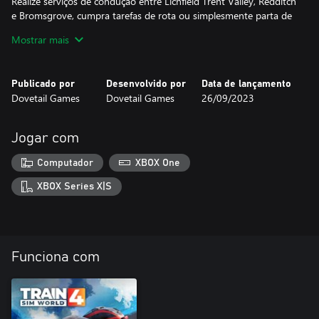
Realize serviços de condução entre Lichfield Trent Valley, Redditch
e Bromsgrove, cumpra tarefas de rota ou simplesmente parta de
trem do seu ponto favorito. Personalize suas próprias
Mostrar mais
experiências com o Scenario Planner (Planejador de Cenários) e o
Livery Designer (Designer de Visuais) e compartilhe-as no
Publicado por
Desenvolvido por
Data de lançamento
Dovetail Games
Dovetail Games
26/09/2023
Jogar com
Computador
XBOX One
XBOX Series X|S
Funciona com