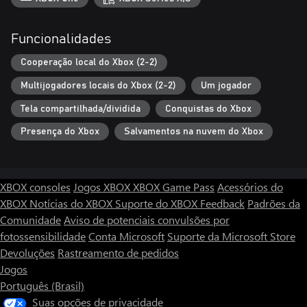
Funcionalidades
Cooperação local do Xbox (2-2)
Multijogadores locais do Xbox (2-2)
Um jogador
Tela compartilhada/dividida
Conquistas do Xbox
Presença do Xbox
Salvamentos na nuvem do Xbox
XBOX consoles
Jogos XBOX
XBOX Game Pass
Acessórios do
XBOX
Notícias do XBOX
Suporte do XBOX
Feedback
Padrões da
Comunidade
Aviso de potenciais convulsões por
fotossensibilidade
Conta Microsoft
Suporte da Microsoft Store
Devoluções
Rastreamento de pedidos
Jogos
Português (Brasil)
Suas opções de privacidade