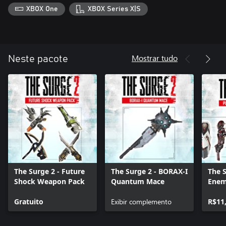
XBOX One
XBOX Series X|S
Mostrar tudo
Neste pacote
The Surge 2 - Future
The Surge 2 - BORAX-I
The S
Shock Weapon Pack
Quantum Mace
Enem
Gratuito
Exibir complemento
R$11