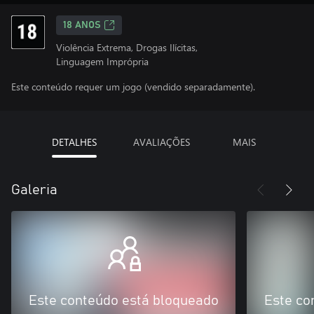
18 ANOS
Violência Extrema, Drogas Ilícitas,
Linguagem Imprópria
Este conteúdo requer um jogo (vendido separadamente).
DETALHES
AVALIAÇÕES
MAIS
Galeria
Este conteúdo está bloqueado
Este co