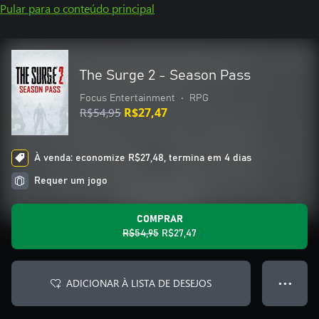
Pular para o conteúdo principal
The Surge 2 - Season Pass
Focus Entertainment
•
RPG
R$54,95
R$27,47
À venda: economize R$27,48, termina em 4 dias
Requer um jogo
COMPRAR
R$54,95
R$27,47
ADICIONAR À LISTA DE DESEJOS
● ● ●