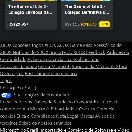
The Game of Life 2 -
The Game of Life 2 -
Coleção Luxuosa da
Coleção Definitiva da
Vida
Vida
R$129,95+
R$74,95
R$18,73
-75%
XBOX consoles
Jogos XBOX
XBOX Game Pass
Acessórios do
XBOX
Notícias do XBOX
Suporte do XBOX
Feedback
Padrões da
Comunidade
Aviso de potenciais convulsões por
fotossensibilidade
Conta Microsoft
Suporte da Microsoft Store
Devoluções
Rastreamento de pedidos
Jogos
Português (Brasil)
Suas opções de privacidade
Privacidade dos Dados de Saúde do Consumidor
Entre em
contato com a Microsoft
Privacidade e Cookies
Gerenciar
cookies
Ética e Compliance
Nota Legal
Marcas
Avisos de
terceiros
Sobre os nossos anúncios
Microsoft do Brasil Importação e Comércio de Software e Vídeo