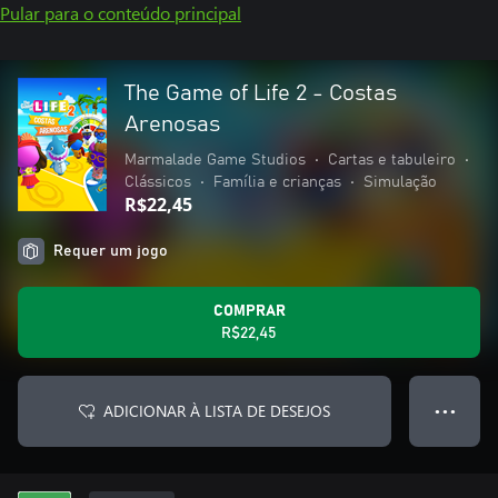
Pular para o conteúdo principal
The Game of Life 2 - Costas
Arenosas
Marmalade Game Studios
•
Cartas e tabuleiro
•
Clássicos
•
Família e crianças
•
Simulação
R$22,45
Requer um jogo
COMPRAR
R$22,45
ADICIONAR À LISTA DE DESEJOS
● ● ●