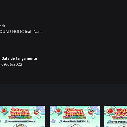
ri)
e/SOUND HOLIC feat. Nana
he Akeboshi Rockets)
Data de lançamento
09/06/2022