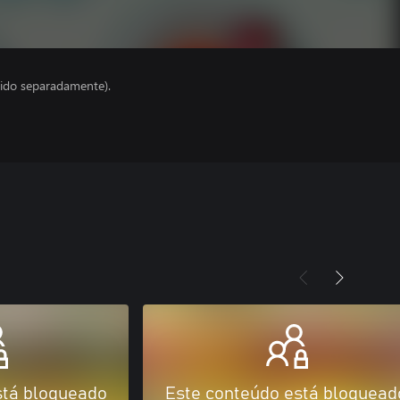
ido separadamente).
stá bloqueado
Este conteúdo está bloquead