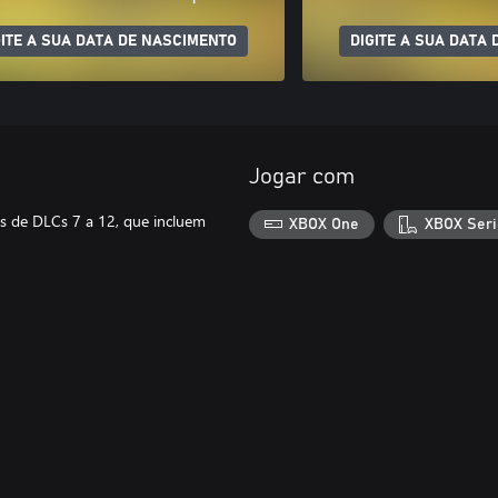
GITE A SUA DATA DE NASCIMENTO
DIGITE A SUA DATA
Jogar com
s de DLCs 7 a 12, que incluem
XBOX One
XBOX Seri