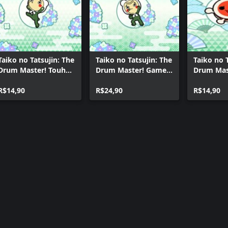
 Takahama)
Taiko no Tatsujin: The
Taiko no Tatsujin: The
Taiko no 
e individualmente. Atenção para
Drum Master! Touhou
Drum Master! Game
Drum Mas
Project
Music Pack Vol. 2
PIECE An
Arrangements Pack
R$14,90
R$24,90
Pack
R$14,90
Vol.2