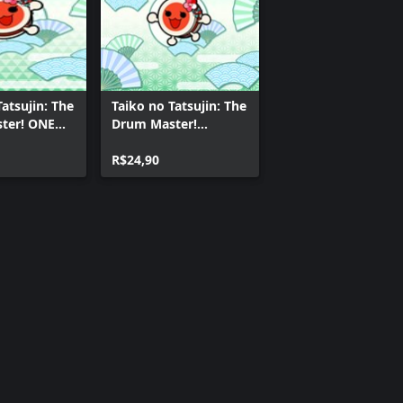
Tatsujin: The
Taiko no Tatsujin: The
ter! ONE
Drum Master!
ime Songs
Tatsujin Metal Pack
R$24,90