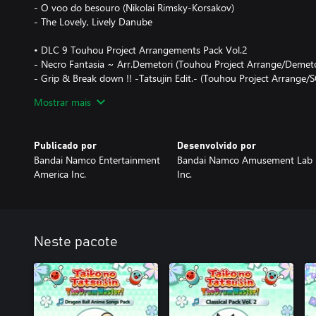
- O voo do besouro (Nikolai Rimsky-Korsakov)
- The Lovely, Lively Danube
• DLC 9 Touhou Project Arrangements Pack Vol.2
- Necro Fantasia ~ Arr.Demetori (Touhou Project Arrange/Demeto
- Grip & Break down !! -Tatsujin Edit.- (Touhou Project Arrang
Takahashi)
Mostrar mais
- Akeboshi Rockets (Touhou Project Arrange/Kisida Kyoudan & T
• DLC 10 Game Music Pack Vol. 2
Publicado por
Desenvolvido por
- Tales of Berseria Medley
Bandai Namco Entertainment
Bandai Namco Amusement Lab
- KARMA (Tatsujin Mix) (TEKKEN 6 BLOODLINE REBELLION)
America Inc.
Inc.
- Wings of Tomorrow (Tatsujin Mix) (GOD EATER 2)
- Comona (ACE COMBAT 04)
- The Invincible Blade (SOULCALIBUR V)
• DLC 11 ONE PIECE Anime Songs Pack
Neste pacote
- We Go! (One Piece)
- We Can! (One Piece)
- OVER THE TOP (One Piece LAND OF WANO, música-tema)
• DLC 12 Tatsujin Metal Pack