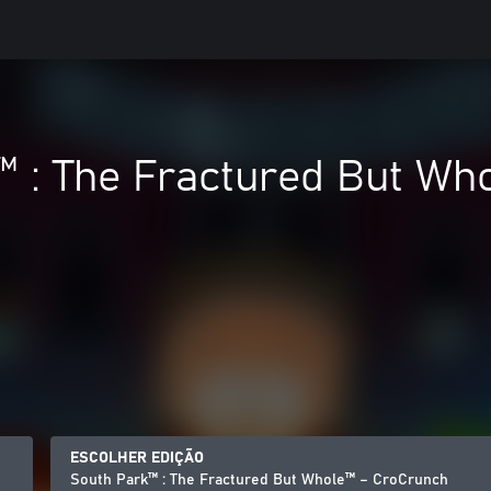
™ : The Fractured But Wh
ESCOLHER EDIÇÃO
South Park™ : The Fractured But Whole™ – CroCrunch