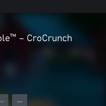
ole™ – CroCrunch
● ● ●