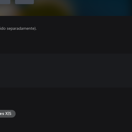
ido separadamente).
es X|S