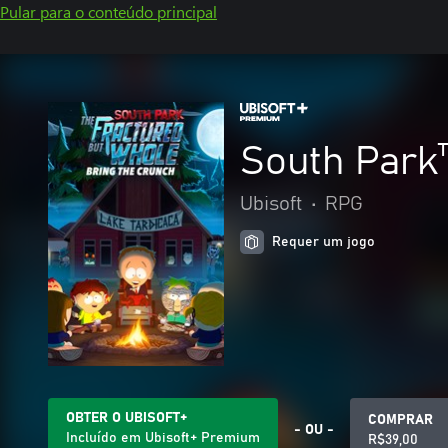
Pular para o conteúdo principal
South Park
Ubisoft
•
RPG
Requer um jogo
OBTER O UBISOFT+
COMPRAR
- OU -
Incluído em Ubisoft+ Premium
R$39,00