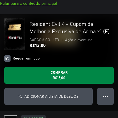
Pular para o conteúdo principal
Resident Evil 4 - Cupom de
Melhoria Exclusiva de Arma x1 (E)
CAPCOM CO., LTD.
•
Ação e aventura
R$13,00
Requer um jogo
COMPRAR
R$13,00
ADICIONAR À LISTA DE DESEJOS
● ● ●