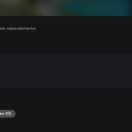
ido separadamente).
es X|S