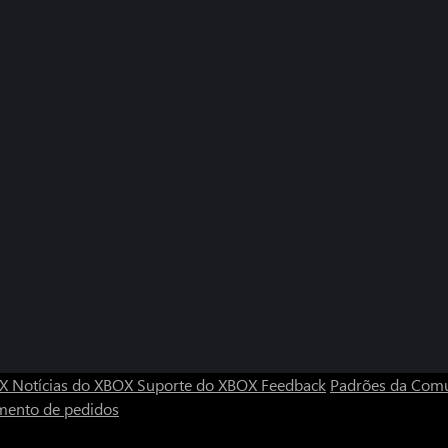
OX
Notícias do XBOX
Suporte do XBOX
Feedback
Padrões da Com
mento de pedidos