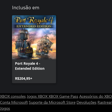
Inclusão em
Port Royale 4 -
Extended Edition
R$204,95+
XBOX consoles
Jogos XBOX
XBOX Game Pass
Acessórios do XB
Conta Microsoft
Suporte da Microsoft Store
Devoluções
Rastrea
Jogos