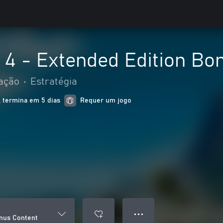
 4 - Extended Edition Bo
ação
•
Estratégia
 termina em 5 dias
Requer um jogo
● ● ●
onus Content