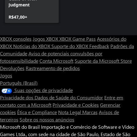
Judgment
R$47,00+
XBOX consoles
Jogos XBOX
XBOX Game Pass
Acessórios do
XBOX
Notícias do XBOX
Suporte do XBOX
Feedback
Padrões da
Comunidade
Aviso de potenciais convulsões por
fotossensibilidade
Conta Microsoft
Suporte da Microsoft Store
Devoluções
Rastreamento de pedidos
Jogos
Português (Brasil)
Suas opções de privacidade
Privacidade dos Dados de Saúde do Consumidor
Entre em
contato com a Microsoft
Privacidade e Cookies
Gerenciar
cookies
Ética e Compliance
Nota Legal
Marcas
Avisos de
terceiros
Sobre os nossos anúncios
Microsoft do Brasil Importação e Comércio de Software e Vídeo
Games Ltda., com sede na cidade de São Paulo, Estado de São