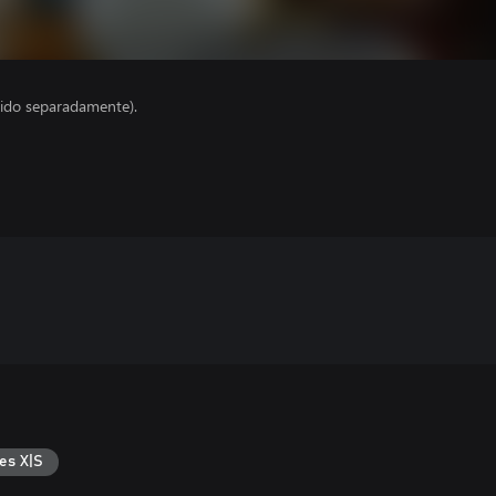
ido separadamente).
es X|S