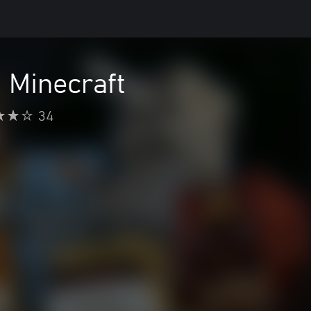
 Minecraft
34