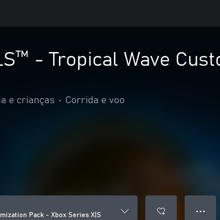
™ - Tropical Wave Custo
ia e crianças
•
Corrida e voo
● ● ●
ization Pack - Xbox Series X|S