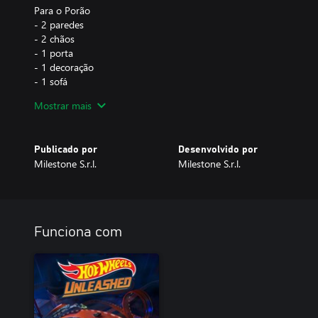
Para o Porão
- 2 paredes
- 2 chãos
- 1 porta
- 1 decoração
- 1 sofá
- 1 conjunto de 4 pôsteres
Mostrar mais
Para o Perfil Unleashed
- 1 ícone
Publicado por
Desenvolvido por
- 1 tag
Milestone S.r.l.
Milestone S.r.l.
- 1 fundo
Este DLC está incluso no HOT WHEELS™ Pass Vol. 1
Funciona com