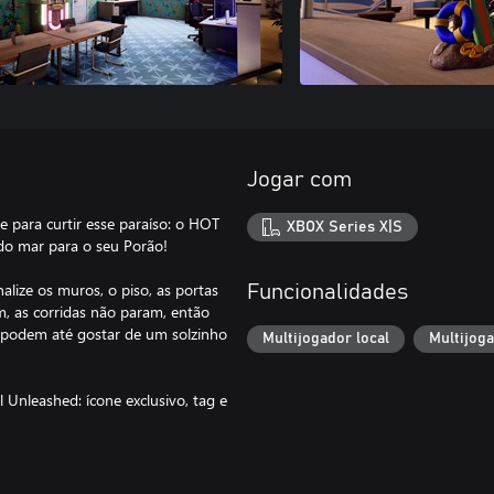
Jogar com
ge para curtir esse paraíso: o HOT
XBOX Series X|S
do mar para o seu Porão!
alize os muros, o piso, as portas
Funcionalidades
m, as corridas não param, então
s podem até gostar de um solzinho
Multijogador local
Multijog
l Unleashed: ícone exclusivo, tag e