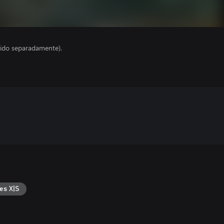
ido separadamente).
es X|S