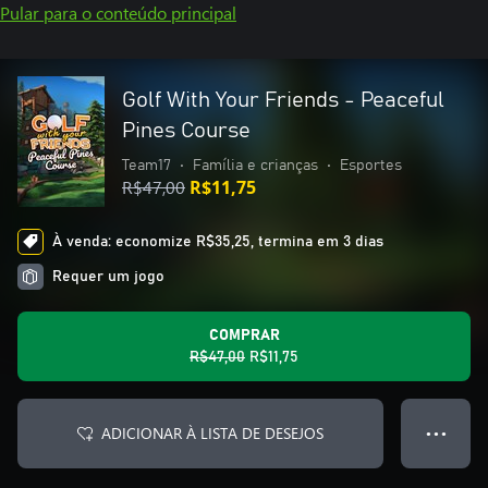
Pular para o conteúdo principal
Golf With Your Friends - Peaceful
Pines Course
Team17
•
Família e crianças
•
Esportes
R$47,00
R$11,75
À venda: economize R$35,25, termina em 3 dias
Requer um jogo
COMPRAR
R$47,00
R$11,75
ADICIONAR À LISTA DE DESEJOS
● ● ●