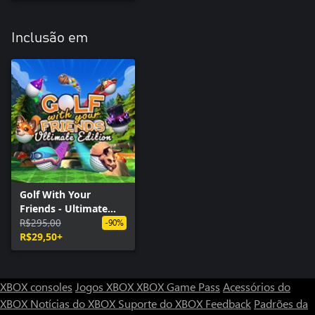
Inclusão em
Golf With Your
Friends - Ultimate
Edition
R$295,00
-90%
R$29,50+
XBOX consoles
Jogos XBOX
XBOX Game Pass
Acessórios do
XBOX
Notícias do XBOX
Suporte do XBOX
Feedback
Padrões da