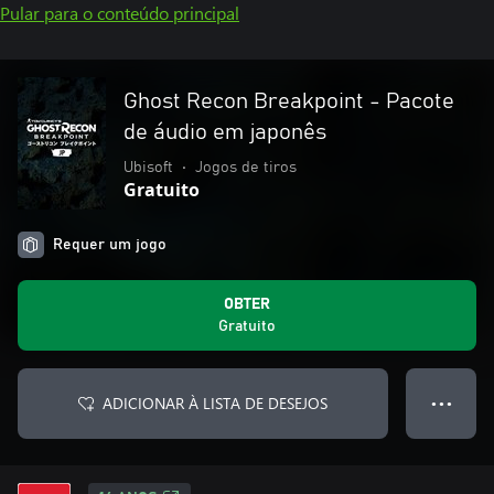
Pular para o conteúdo principal
Ghost Recon Breakpoint - Pacote
de áudio em japonês
Ubisoft
•
Jogos de tiros
Gratuito
Requer um jogo
OBTER
Gratuito
ADICIONAR À LISTA DE DESEJOS
● ● ●