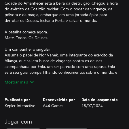
Cidade do Amanhecer está à beira da destruição. Chegou a hora
do exército da Coalizão revidar. Com o poder da vingança, da
pólvora e da magia, embarque em uma jornada épica para
derrotar os Deuses, fechar a Porta e salvar o mundo.
A batalha começa agora.
Mate. Todos. Os Deuses.
Um companheiro singular
Assuma o papel de Nor Vanek, uma integrante do exército da
Aliança, que sai em busca de vingança contra os deuses
acompanhada por Enki, um ser parecido com uma raposa. Enki
será seu guia, compartilhando conhecimentos sobre o mundo, e
também vai combinar os poderes mágicos dele com suas
Mostrar mais
habilidades de combate e resolução de problemas, fazendo de
vocês uma dupla perfeita.
Publicado por
Desenvolvido por
Data de lançamento
Um soulslike explosivo
Kepler Interactive
A44 Games
18/07/2024
Flintlock mantém elementos do gênero soulslike e adiciona
mobilidade rápida, o que resulta em um combate dinâmico e
explosivo. Combates corpo a corpo com armas e magia em
Jogar com
batalhas cadenciadas nas quais combos em série formam uma