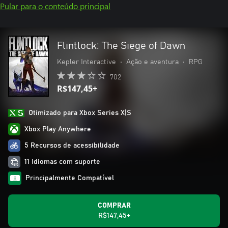
Pular para o conteúdo principal
Flintlock: The Siege of Dawn
Kepler Interactive
•
Ação e aventura
•
RPG
702
R$147,45+
Otimizado para Xbox Series X|S
Xbox Play Anywhere
5 Recursos de acessibilidade
11 Idiomas com suporte
Principalmente Compatível
COMPRAR
R$147,45+