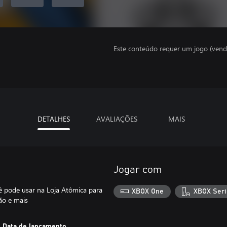
Este conteúdo requer um jogo (vend
DETALHES
AVALIAÇÕES
MAIS
Jogar com
 pode usar na Loja Atômica para
XBOX One
XBOX Seri
ão e mais
Data de lançamento