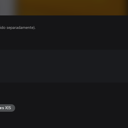
ido separadamente).
es X|S