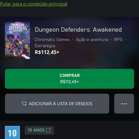
Pular para o conteúdo principal
Dungeon Defenders: Awakened
Chromatic Games
•
Ação e aventura
•
RPG
•
Estratégia
R$112,45+
COMPRAR
R$112,45+
ADICIONAR À LISTA DE DESEJOS
● ● ●
10 ANOS