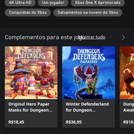
4K Ultra HD
Um jogador
Xbox One X Aprimorado
tuas defesas, que defesas constróis - és o mestre do teu destino
em Etheria!
Conquistas do Xbox
Salvamentos na nuvem do Xbox
Mostrar tudo
Complementos para este jogo
Original Hero Paper
Winter Defenderland
Dung
Masks for Dungeon
for Dungeon
Awak
Defenders Awakened
Defenders Awakened
Defe
R$18,45
R$36,95
R$18