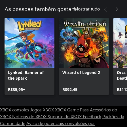
Mostrar tudo
As pessoas também gostam
Lynked: Banner of
Wizard of Legend 2
Orcs 
the Spark
Deat
R$35,95+
R$92,45
R$11
XBOX consoles
Jogos XBOX
XBOX Game Pass
Acessórios do
XBOX
Notícias do XBOX
Suporte do XBOX
Feedback
Padrões da
Comunidade
Aviso de potenciais convulsões por