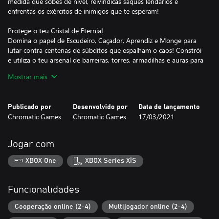
medida que sobes de nível, reivindicas saques lendários e
enfrentas os exércitos de inimigos que te esperam!
Protege o teu Cristal de Eternia!
Domina o papel de Escudeiro, Caçador, Aprendiz e Monge para
lutar contra centenas de súbditos que espalham o caos! Constrói
e utiliza o teu arsenal de barreiras, torres, armadilhas e auras para
manter os Cristais de Eternia a salvo. O único requisito é ganhar,
Mostrar mais
mas cabe-te a ti escolher a forma como o fazes!
Joga em grupo
Publicado por
Desenvolvido por
Data de lançamento
Defender Etheria é melhor com amigos! Junta-te a três dos teus
Chromatic Games
Chromatic Games
17/03/2021
amigos online para combaterem lado a lado!
Saques intermináveis
Jogar com
Ganha muitos objetos enquanto lutas contra as ondas de
inimigos que se aproximam! Podes ganhar espadas, bestas,
XBOX One
XBOX Series X|S
pautas, cajados, armas de haste, machados, lança-granadas,
sabres de feixes e muito mais.
Funcionalidades
Personaliza, personaliza, personaliza
Tudo no Dungeon Defenders: Awakened é escolhido por ti. O
Cooperação online (2-4)
Multijogador online (2-4)
equipamento que usas, o aspeto do teu herói, onde constróis as