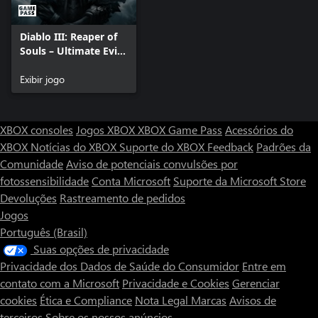
Diablo III: Reaper of
Souls – Ultimate Evil
Edition
Exibir jogo
XBOX consoles
Jogos XBOX
XBOX Game Pass
Acessórios do
XBOX
Notícias do XBOX
Suporte do XBOX
Feedback
Padrões da
Comunidade
Aviso de potenciais convulsões por
fotossensibilidade
Conta Microsoft
Suporte da Microsoft Store
Devoluções
Rastreamento de pedidos
Jogos
Português (Brasil)
Suas opções de privacidade
Privacidade dos Dados de Saúde do Consumidor
Entre em
contato com a Microsoft
Privacidade e Cookies
Gerenciar
cookies
Ética e Compliance
Nota Legal
Marcas
Avisos de
terceiros
Sobre os nossos anúncios