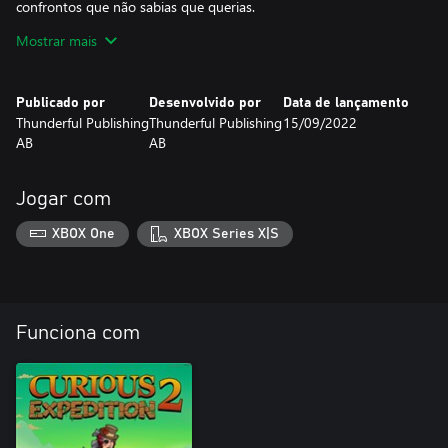
confrontos que não sabias que querias.
Mostrar mais
Este DLC colaborativo contém ainda novas personagens
recrutáveis, uma nova localização em Paris, novos equipamentos
e itens. Assim que ativares o DLC, expandes as tuas opções em
Publicado por
Desenvolvido por
Data de lançamento
todo o jogo, tanto no Campaign Mode como no Director Mode.
Thunderful Publishing
Thunderful Publishing
15/09/2022
AB
AB
Jogar com
XBOX One
XBOX Series X|S
Funciona com