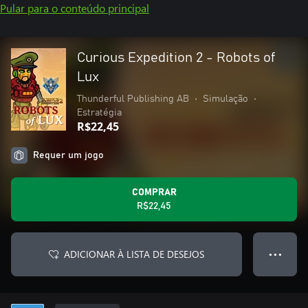
Pular para o conteúdo principal
Curious Expedition 2 - Robots of
Lux
Thunderful Publishing AB
•
Simulação
•
Estratégia
R$22,45
Requer um jogo
COMPRAR
R$22,45
ADICIONAR À LISTA DE DESEJOS
● ● ●