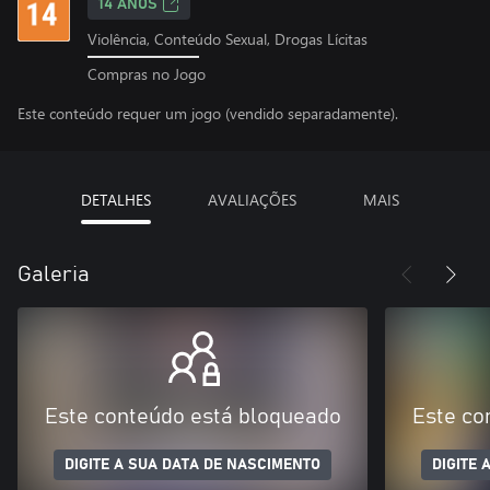
14 ANOS
Violência, Conteúdo Sexual, Drogas Lícitas
Compras no Jogo
Este conteúdo requer um jogo (vendido separadamente).
DETALHES
AVALIAÇÕES
MAIS
Galeria
Este conteúdo está bloqueado
Este co
DIGITE A SUA DATA DE NASCIMENTO
DIGITE 