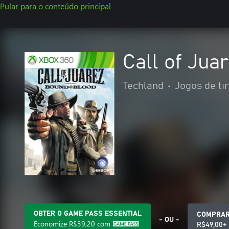
Pular para o conteúdo principal
Call of Jua
Techland
•
Jogos de ti
OBTER O GAME PASS ESSENTIAL
COMPRA
- OU -
Economize
R$39,20
com
R$49,00+