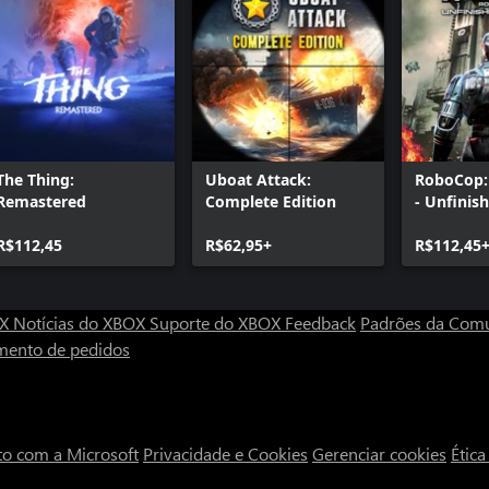
The Thing:
Uboat Attack:
RoboCop:
Remastered
Complete Edition
- Unfinis
R$112,45
R$62,95+
R$112,45
OX
Notícias do XBOX
Suporte do XBOX
Feedback
Padrões da Com
mento de pedidos
to com a Microsoft
Privacidade e Cookies
Gerenciar cookies
Étic