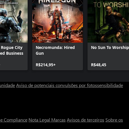
 Rogue City
Necromunda: Hired
No Sun To Worship
hed Business
Gun
+
R$214,95+
R$48,45
unidade
Aviso de potenciais convulsões por fotossensibilidade
a e Compliance
Nota Legal
Marcas
Avisos de terceiros
Sobre os