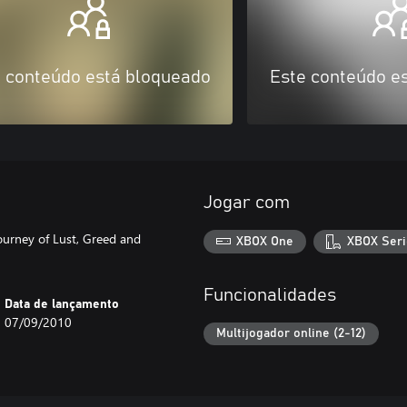
 conteúdo está bloqueado
Este conteúdo e
Jogar com
ourney of Lust, Greed and
XBOX One
XBOX Seri
Funcionalidades
Data de lançamento
07/09/2010
Multijogador online (2-12)