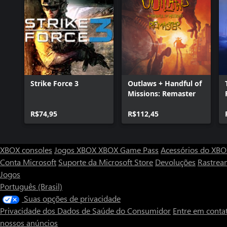
Strike Force 3
Outlaws + Handful of
Missions: Remaster
R$74,95
R$112,45
XBOX consoles
Jogos XBOX
XBOX Game Pass
Acessórios do XB
Conta Microsoft
Suporte da Microsoft Store
Devoluções
Rastrea
Jogos
Português (Brasil)
Suas opções de privacidade
Privacidade dos Dados de Saúde do Consumidor
Entre em conta
nossos anúncios