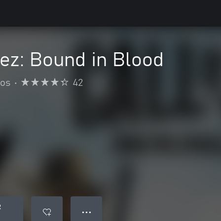
rez: Bound in Blood
ros
•
42
R
● ● ●