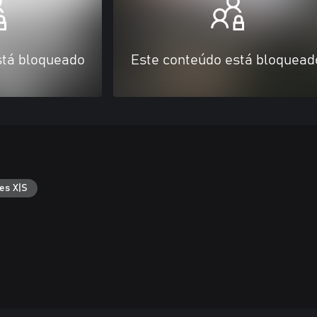
stá bloqueado
Este conteúdo está bloquead
es X|S