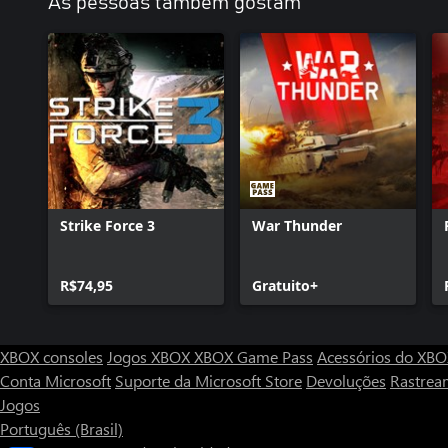
As pessoas também gostam
Strike Force 3
War Thunder
R$74,95
Gratuito+
XBOX consoles
Jogos XBOX
XBOX Game Pass
Acessórios do XB
Conta Microsoft
Suporte da Microsoft Store
Devoluções
Rastrea
Jogos
Português (Brasil)