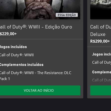
 separadamente, pois você será
ESSA EDIÇÃO
all of Duty®: WWII - Edição Ouro
Call of D
 e CALL OF DUTY WWII são marcas
 comerciais e nomes comerciais são
$229,00+
Deluxe
ecnologia de software licenciada
R$299,00+
oftware, Inc.
Jogos incluídos
Call of Duty®: WWII
Jogos incl
Call of Du
Complementos incluídos
Call of Duty®: WWII - The Resistance: DLC
Complemen
Pack 1
Call of Du
de DLC 4
VOLTAR AO INÍCIO
Call of Du
Zumbis.
Call of Du
Pack 1