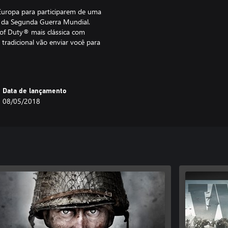
Europa para participarem de uma
as da Segunda Guerra Mundial.
 of Duty® mais clássica com
 tradicional vão enviar você para
mentos inesperados e repletos de
Data de lançamento
08/05/2018
tóricas em 3 novos mapas
em objetivos e o capítulo mais
uirir o Call of Duty®: WWII -