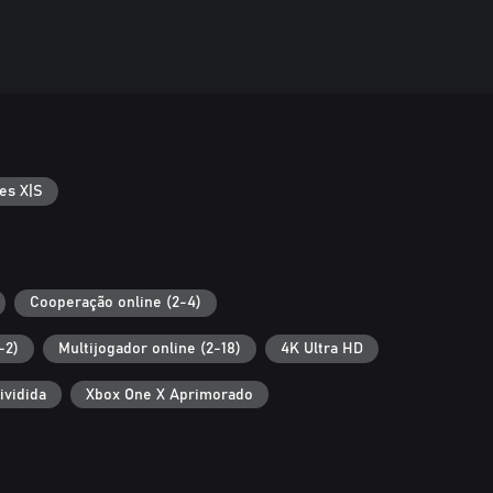
es X|S
Cooperação online (2-4)
-2)
Multijogador online (2-18)
4K Ultra HD
ividida
Xbox One X Aprimorado