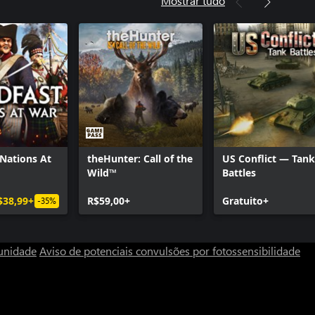
Mostrar tudo
ty®: WWII - United Front: Pacote
ty®: WWII - Pacote de Divisões
ty®: WWII - The War Machine:
C 2
ty®: WWII - Mapa Carentan
ty®: WWII - Passe de Temporada
 Nations At
theHunter: Call of the
US Conflict — Tank
Wild™
Battles
$38,99+
R$59,00+
Gratuito+
-35%
unidade
Aviso de potenciais convulsões por fotossensibilidade