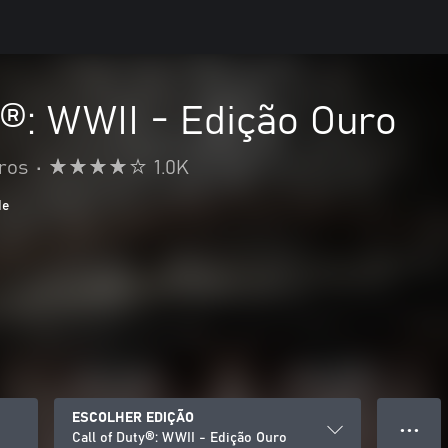
y®: WWII - Edição Ouro
iros
•
1.0K
de
ESCOLHER EDIÇÃO
● ● ●
Call of Duty®: WWII - Edição Ouro