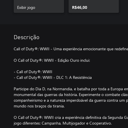
Pack 1
Exibir jogo
R$46,00
Descrição
Call of Duty®: WWII - Uma experiência emocionante que redefin
O Call of Duty®: WWII - Edição Ouro inclui:
- Call of Duty®: WWII
- Call of Duty®: WWII - DLC 1: A Resistência
Participe do Dia D, na Normandia, e batalha por toda a Europa em
monumental das guerras da história. Experimente o combate cláss
companheirismo e a natureza imperdoável da guerra contra um p
mundo nos braços da tirania.
O Call of Duty®: WWII cria a experiência definitiva da Segunda
jogo diferentes: Campanha, Multijogador e Cooperativo.