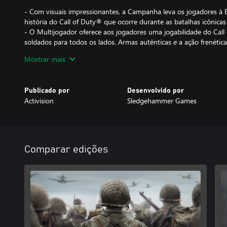
- Com visuais impressionantes, a Campanha leva os jogadores à 
história do Call of Duty® que ocorre durante as batalhas icônic
- O Multijogador oferece aos jogadores uma jogabilidade do Call
soldados para todos os lados. Armas autênticas e a ação frenética
diversos locais temáticos da Segunda Guerra Mundial.
Mostrar mais
- O modo Cooperativo oferece uma história original cheia de mo
adrenalina.
Publicado por
Desenvolvido por
DLC 1: A RESISTÊNCIA
Activision
Sledgehammer Games
Lute em locais icônicos centrados em revoltas de resistência his
Multijogador, além de uma nova missão do modo Guerra baseada 
recente do Zumbis Nazi:
Comparar edições
- Mapas do MJ: Occupation, Anthropod e Valkyrie
- Missão de Guerra: Operação Interceptação
- Zumbis Nazi: A Margem Mais Sombria
O Multijogador entre plataformas não é suportado.
O conteúdo da DLC pode ser vendido separadamente. Se você adq