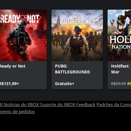
Call of Du
DLC 3
Call of Du
Call of Du
Pacote DL
Call of Du
Call of Du
Ready or Not
PUBG:
Holdfast:
BATTLEGROUNDS
War
R$131,99+
Gratuito+
R$59,99
R
OX
Notícias do XBOX
Suporte do XBOX
Feedback
Padrões da Com
mento de pedidos