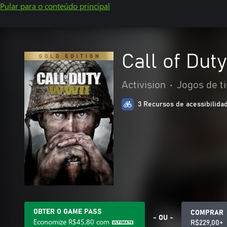
Pular para o conteúdo principal
Call of Dut
Activision
•
Jogos de t
3 Recursos de acessibilida
OBTER O GAME PASS
COMPRAR
- OU -
Economize
R$45,80
com
R$229,00+