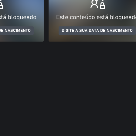
stá bloqueado
Este conteúdo está bloquead
 DE NASCIMENTO
DIGITE A SUA DATA DE NASCIMENTO