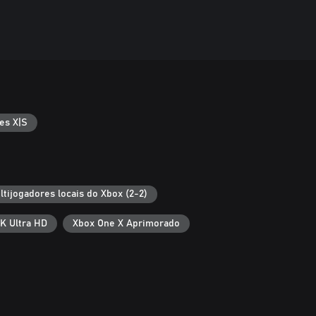
es X|S
ltijogadores locais do Xbox (2-2)
K Ultra HD
Xbox One X Aprimorado