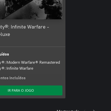
uty®: Infinite Warfare -
eluxe
uídos
uty®: Modern Warfare® Remastered
y®: Infinite Warfare
tos incluídos
y®: Infinite Warfare - Passe de
IR PARA O JOGO
s Terminal + Pacote Spaceland
y®: Infinite Warfare - DLC4
n