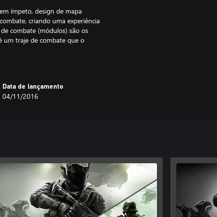
 em ímpeto, design de mapa
 combate, criando uma experiência
 de combate (módulos) são os
 é um traje de combate que o
rentes. Os jogadores se juntarão a
isita, camuflagens, emblemas e
Data de lançamento
 80, repleto de atrações, com
04/11/2016
 funcionamento. Divirta-se com
lizadores e novas armas, e
a do Além e cartas de Destino e
, CALL OF DUTY INFINITE WARFARE