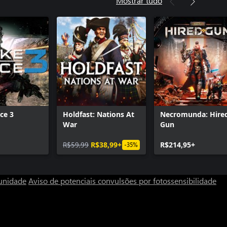
Mostrar tudo
y®: Infinite Warfare - DLC3
y®: Infinite Warfare - DLC1
y®: Infinite Warfare - DLC2
m
ce 3
Holdfast: Nations At
Necromunda: Hire
War
Gun
R$59,99
R$38,99+
R$214,95+
-35%
unidade
Aviso de potenciais convulsões por fotossensibilidade