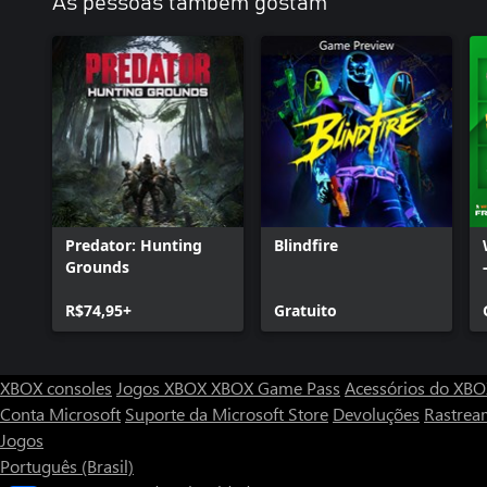
As pessoas também gostam
Predator: Hunting
Blindfire
Grounds
R$74,95+
Gratuito
XBOX consoles
Jogos XBOX
XBOX Game Pass
Acessórios do XB
Conta Microsoft
Suporte da Microsoft Store
Devoluções
Rastrea
Jogos
Português (Brasil)