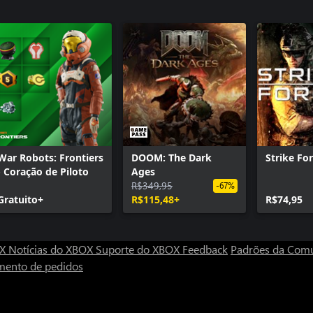
Call of Dut
Absolution
Call of Dut
Sabotage
Call of Dut
Continuu
War Robots: Frontiers
DOOM: The Dark
Strike For
- Coração de Piloto
Ages
R$349,95
-67%
Gratuito+
R$115,48+
R$74,95
OX
Notícias do XBOX
Suporte do XBOX
Feedback
Padrões da Com
mento de pedidos