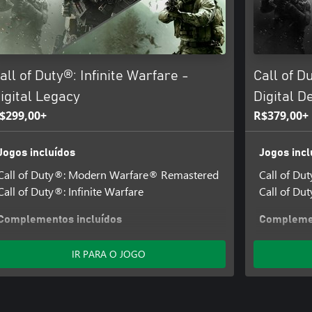
all of Duty®: Infinite Warfare -
Call of D
igital Legacy
Digital D
$299,00+
R$379,00+
Jogos incluídos
Jogos incl
Call of Duty®: Modern Warfare® Remastered
Call of D
Call of Duty®: Infinite Warfare
Call of Dut
Complementos incluídos
Complemen
Mapa bônus Terminal + Pacote Spaceland
Call of Dut
IR PARA O JOGO
Temp.
Mapa bônu
Call of Dut
Retributio