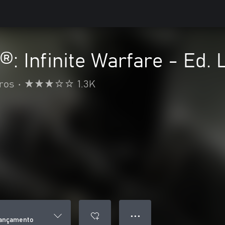
y®: Infinite Warfare - Ed
iros
•
1.3K
● ● ●
 Lançamento