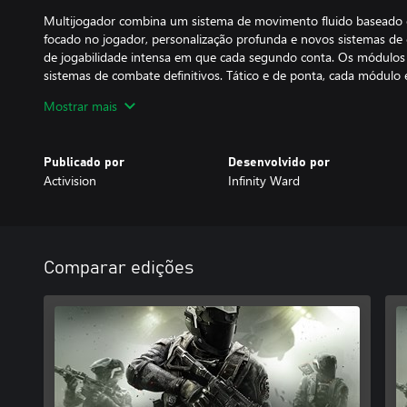
Multijogador combina um sistema de movimento fluido baseado
focado no jogador, personalização profunda e novos sistemas de
de jogabilidade intensa em que cada segundo conta. Os módulos
sistemas de combate definitivos. Tático e de ponta, cada módulo
jogador veste e é construído para estilos de jogo totalmente dife
Mostrar mais
uma das quatro equipes de missão para desbloquear cartões de v
armas únicas daquela equipe.
Publicado por
Desenvolvido por
Em Zumbis, volte no tempo para um parque de diversões dos anos
Activision
Infinity Ward
um fliperama incrível e uma montanha-russa da hora, e ainda em
antigos elementos do modo, como surpresas escondidas, potencia
experimente inovações como novas mecânicas de equipe, Fliperam
Sorte.
Comparar edições
© 2016 Activision Publishing, Inc. ACTIVISION, CALL OF DUTY
are trademarks of Activision Publishing, Inc.