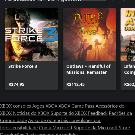
Strike Force 3
Outlaws + Handful of
Infan
Missions: Remaster
Comp
R$74,95
R$112,45
R$62
XBOX consoles
Jogos XBOX
XBOX Game Pass
Acessórios do
XBOX
Notícias do XBOX
Suporte do XBOX
Feedback
Padrões da
Comunidade
Aviso de potenciais convulsões por
fotossensibilidade
Conta Microsoft
Suporte da Microsoft Store
Devoluções
Rastreamento de pedidos