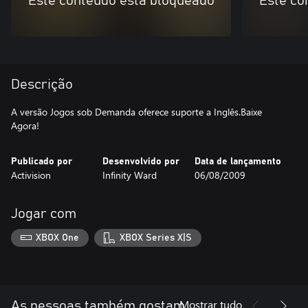
Este conteúdo está bloqueado
Este co
Descrição
A versão Jogos sob Demanda oferece suporte a Inglês.Baixe
Agora!
Publicado por
Desenvolvido por
Data de lançamento
Activision
Infinity Ward
06/08/2009
Jogar com
XBOX One
XBOX Series X|S
Mostrar tudo
As pessoas também gostam