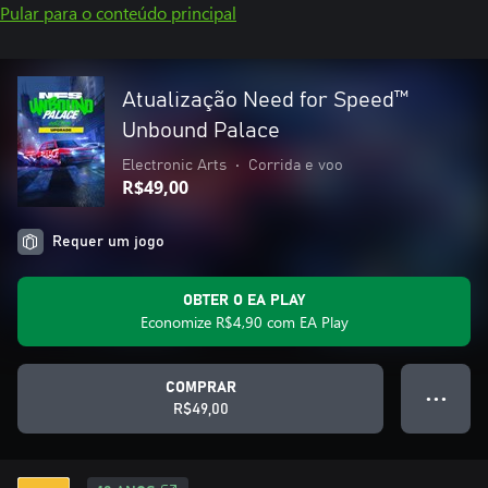
Pular para o conteúdo principal
Atualização Need for Speed™
Unbound Palace
Electronic Arts
•
Corrida e voo
R$49,00
Requer um jogo
OBTER O EA PLAY
Economize R$4,90 com EA Play
COMPRAR
● ● ●
R$49,00