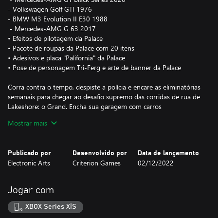
- Volkswagen Golf GTI 1976
- BMW M3 Evolution II E30 1988
‎ - Mercedes-AMG G 63 2017
• Efeitos de pilotagem da Palace
• Pacote de roupas da Palace com 20 itens
• Adesivos e placa "Palifornia" da Palace
• Pose de personagem Tri-Ferg e arte de banner da Palace
Corra contra o tempo, despiste a polícia e encare as eliminatórias
semanais para chegar ao desafio supremo das corridas de rua de
Lakeshore: o Grand. Encha sua garagem com carros
personalizados e ajustados sob medida, e ilumine as ruas com
Mostrar mais
seu estilo e uma trilha sonora global vibrante.
*É NECESSÁRIO TER NEED FOR SPEED UNBOUND (VENDIDO
Publicado por
Desenvolvido por
Data de lançamento
SEPARADAMENTE) E TODAS AS ATUALIZAÇÕES DO JOGO.
Electronic Arts
Criterion Games
02/12/2022
** CARROS DESBLOQUEADOS ATRAVÉS DO PROGRESSO NO
JOGO
Jogar com
XBOX Series X|S