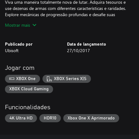
Viva uma maneira totalmente nova de lutar. Adquira tesouros e
use dezenas de armas com diferentes características e raridades.
Explore mecânicas de progressão profundas e desafie suas
habilidades contra chefes especiais e poderosos.
Mostrar mais
UMA NOVA HISTÓRIA TODA VEZ QUE VOCÊ JOGAR
Envolva-se em diversas missões e histórias cativantes conforme
Publicado por
Data de lançamento
encontra personagens fortes e memoráveis, dos nobres mais
Ubisoft
27/10/2017
ricos aos exilados mais desesperados.
Jogar com
XBOX One
XBOX Series X|S
XBOX Cloud Gaming
Funcionalidades
4K Ultra HD
HDR10
Xbox One X Aprimorado