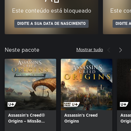
Este conteúdo está bloqueado
Este co
DIGITE A SUA DATA DE NASCIMENTO
DIGITE 
Mostrar tudo
Neste pacote
Assassin's Creed®
Assassin's Creed
Assa
Origins – Missão
Origins
Origi
Emboscada no Mar
pont