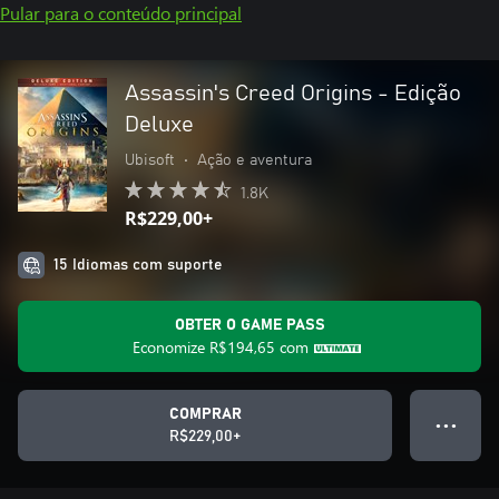
Pular para o conteúdo principal
Assassin's Creed Origins - Edição
Deluxe
Ubisoft
•
Ação e aventura
1.8K
R$229,00+
15 Idiomas com suporte
OBTER O GAME PASS
Economize
R$194,65
com
COMPRAR
● ● ●
R$229,00+