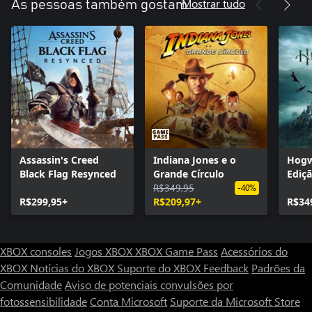
Mostrar tudo
As pessoas também gostam
Assassin's Creed
Indiana Jones e o
Hogw
Black Flag Resynced
Grande Círculo
Ediçã
R$349,95
-40%
R$299,95+
R$209,97+
R$34
XBOX consoles
Jogos XBOX
XBOX Game Pass
Acessórios do
XBOX
Notícias do XBOX
Suporte do XBOX
Feedback
Padrões da
Comunidade
Aviso de potenciais convulsões por
fotossensibilidade
Conta Microsoft
Suporte da Microsoft Store