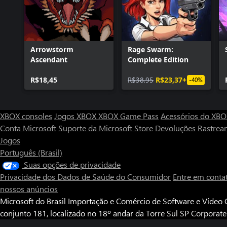
Arrowstorm
Rage Swarm:
Ascendant
Complete Edition
R$18,45
R$38,95
R$23,37+
-40%
XBOX consoles
Jogos XBOX
XBOX Game Pass
Acessórios do XB
Conta Microsoft
Suporte da Microsoft Store
Devoluções
Rastrea
Jogos
Português (Brasil)
Suas opções de privacidade
Privacidade dos Dados de Saúde do Consumidor
Entre em conta
nossos anúncios
Microsoft do Brasil Importação e Comércio de Software e Vídeo G
conjunto 181, localizado no 18º andar da Torre Sul SP Corporat