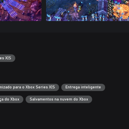
es X|S
mizado para o Xbox Series X|S
Entrega inteligente
ça do Xbox
Salvamentos na nuvem do Xbox