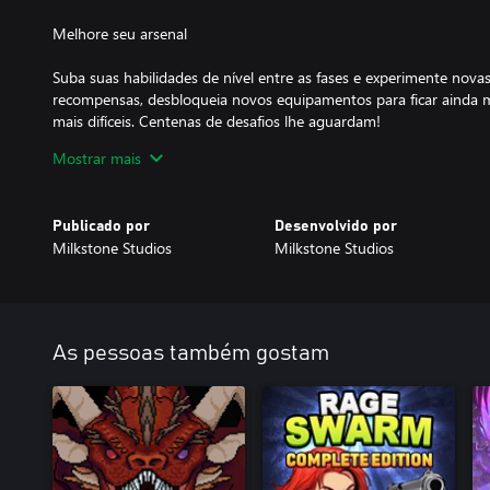
Melhore seu arsenal
Suba suas habilidades de nível entre as fases e experimente no
recompensas, desbloqueia novos equipamentos para ficar ainda ma
mais difíceis. Centenas de desafios lhe aguardam!
Mostrar mais
Experiência rápida e emocionante
Army of Ruin foi projetado para oeferecer uma experiência de jo
Publicado por
Desenvolvido por
focar em simplicidade e diversão. Prepare-se para jogar por horas
Milkstone Studios
Milkstone Studios
As pessoas também gostam