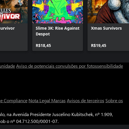
Survivor
Slime 3K: Rise Against
Xmas Survivors
Despot
R$18,45
R$19,45
unidade
Aviso de potenciais convulsões por fotossensibilidade
a e Compliance
Nota Legal
Marcas
Avisos de terceiros
Sobre os
o, na Avenida Presidente Juscelino Kubitschek, nº 1.909,
 sob o nº 04.712.500/0001-07.