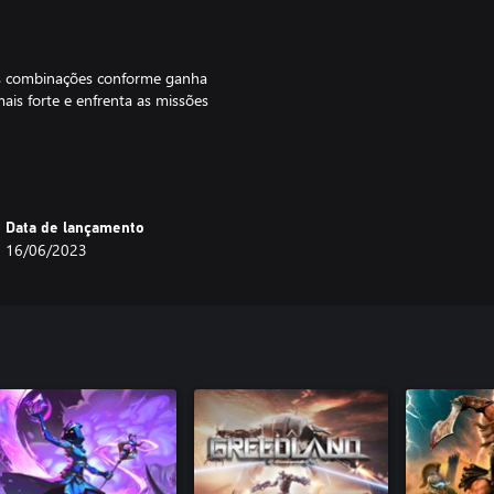
vas combinações conforme ganha
is forte e enfrenta as missões
go rápida e emocionante, além de
Data de lançamento
 e horas!
16/06/2023