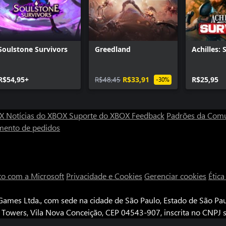
Soulstone Survivors
Greedland
Achilles: 
R$54,95+
R$48,45
R$33,91
R$25,95
-30%
OX
Notícias do XBOX
Suporte do XBOX
Feedback
Padrões da Com
mento de pedidos
to com a Microsoft
Privacidade e Cookies
Gerenciar cookies
Étic
ames Ltda., com sede na cidade de São Paulo, Estado de São Paul
e Towers, Vila Nova Conceição, CEP 04543-907, inscrita no CNPJ