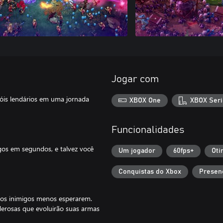
Jogar com
óis lendários em uma jornada
XBOX One
XBOX Seri
Funcionalidades
gos em segundos, e talvez você
Um jogador
60fps+
Oti
Conquistas do Xbox
Presen
o os inimigos menos esperarem.
erosas que evoluirão suas armas