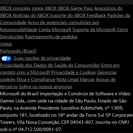
XBOX consoles
Jogos XBOX
XBOX Game Pass
Acessórios do
XBOX
Notícias do XBOX
Suporte do XBOX
Feedback
Padrões da
Comunidade
Aviso de potenciais convulsões por
fotossensibilidade
Conta Microsoft
Suporte da Microsoft Store
Devoluções
Rastreamento de pedidos
Jogos
Português (Brasil)
Suas opções de privacidade
Privacidade dos Dados de Saúde do Consumidor
Entre em
contato com a Microsoft
Privacidade e Cookies
Gerenciar
cookies
Ética e Compliance
Nota Legal
Marcas
Avisos de
terceiros
Sobre os nossos anúncios
Microsoft do Brasil Importação e Comércio de Software e Vídeo
Games Ltda., com sede na cidade de São Paulo, Estado de São
Paulo, na Avenida Presidente Juscelino Kubitschek, nº 1.909,
conjunto 181, localizado no 18º andar da Torre Sul SP Corporate
Towers, Vila Nova Conceição, CEP 04543-907, inscrita no CNPJ
sob o nº 04.712.500/0001-07.