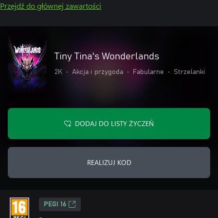
Przejdź do głównej zawartości
Tiny Tina's Wonderlands
2K
•
Akcja i przygoda
•
Fabularne
•
Strzelanki
DODAJ DO LISTY ŻYCZEŃ
REALIZUJ KOD
PEGI 16