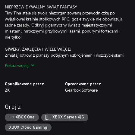
NIEPRZEWIDYWALNY ŚWIAT FANTASY
Tiny Tina staje się twoją niezorganizowaną przewodniczką po
wyjątkowej krainie stolikowych RPG, gdzie zwykle nie obowiązują
żadne zasady. Odkryj gigantyczny świat z majestatycznymi
miastami, mrocznymi grzybowymi lasami, ponurymi fortecami i
nie tylko!
GIWERY, ZAKLĘCIA I WIELE WIĘCEJ
Zmiataj łotrów z planszy potężnym uzbrojeniem i niszczycielskimi
zaklęciami w szaleńczych starciach pierwszoosobowych. Użyj
Pokaż więcej
swojej siły ognia, aby zgładzić legiony wrogów, w tym szkielety o
niewyparzonych gębach, rekiny mieszkające na lądzie i
kolosalnych bossów. Następnie zanurz się głębiej w
Opublikowane przez
Opracowane przez
niebezpiecznych lochach i spróbuj zgarnąć epickie łupy!
2K
Gearbox Software
DOŁĄCZ DO GRUPY, ABY POKONAĆ ZŁO
Dołączą do ciebie: nieustępliwy kapitan Valentine i mający obsesję
Graj z
na punkcie zasad robot Frette. W trakcie wyprawy, której celem
będzie pokonanie Dragon Lorda, spotkasz całą gamę wyrzutków,
XBOX One
XBOX Series X|S
na przykład dzierżącego lutnię Bardbariana i postać z krainy
wróżek – Fairy Punchfathera.
XBOX Cloud Gaming