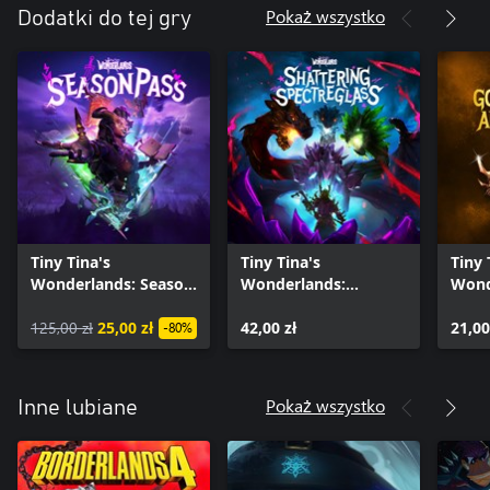
Pokaż wszystko
Dodatki do tej gry
Tiny Tina's
Tiny Tina's
Tiny 
Wonderlands: Season
Wonderlands:
Wond
Pass
Shattering
Hero
125,00 zł
25,00 zł
Spectreglass
42,00 zł
21,00
-80%
Pokaż wszystko
Inne lubiane