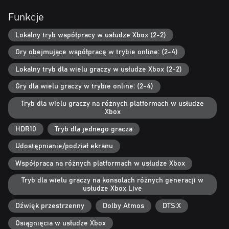
SPERSONALIZUJ SWOJĄ POSTAĆ
Funkcje
Stwórz idealnego bohatera, skorzystaj z licznych opcji
personalizacji i systemu wieloklasowego pozwalającego ci łączyć i
Lokalny tryb współpracy w usłudze Xbox (2-2)
dopasowywać sześć niepowtarzalnych drzew umiejętności postaci.
W każdym drzewie znajdziesz niesamowite zdolności. Awansuj,
Gry obejmujące współpracę w trybie online: (2-4)
szlifuj postać, rozbudowuj arsenał i zbuduj własnego,
doskonałego łowcę lub łowczynię przygód.
Lokalny tryb dla wielu graczy w usłudze Xbox (2-2)
Gry dla wielu graczy w trybie online: (2-4)
ZBIERZ ZNAJOMYCH W PEŁNYM CHAOSU TRYBIE
WSPÓŁPRACY
Tryb dla wielu graczy na różnych platformach w usłudze
Baw się dobrze solo albo stwórz drużynę z maksymalnie trójką
Xbox
znajomych, w trybie dla wielu graczy online albo na lokalnym
dzielonym ekranie. Podziel się łupami albo ruszaj, aby zgarnąć
HDR10
Tryb dla jednego gracza
najbardziej lśniące łupy. To ty decydujesz, jak grasz!
Udostępnianie/podział ekranu
Współpraca na różnych platformach w usłudze Xbox
Tryb dla wielu graczy na konsolach różnych generacji w
usłudze Xbox Live
Dźwięk przestrzenny
Dolby Atmos
DTS:X
Osiągnięcia w usłudze Xbox