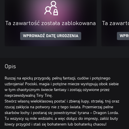
Ta zawartość została zablokowana
Ta zawart
WPROWADŹ DATĘ URODZENIA
WPR
Opis
Ruszaj na epicką przygodę, pełną fantazji, cudów i potężnego
uzbrojenia! Pociski, magia i potężne miecze występują obok siebie
w tym chaotycznym świecie fantasy i zostają ożywione przez
nieprzewidywalną Tiny Tinę.
Stwórz własną wieloklasową postać i zbieraj łupy, strzelaj, tnij oraz
rzucaj zaklęcia na potwory nie z tego świata. Przemierzaj pełne
skarbów lochy i postaraj się powstrzymać tyrana – Dragon Lorda.
Tu wszyscy są mile widzialni, a więc dołącz do imprezy, załóż buty
łowcy przygód i stań się bohaterem lub bohaterką chaosu!