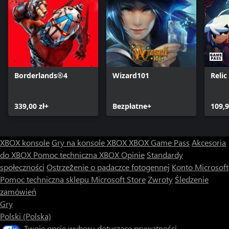
Borderlands®4
Wizard101
Reli
339,00 zł+
Bezpłatne+
109,9
XBOX konsole
Gry na konsole XBOX
XBOX Game Pass
Akcesoria
do XBOX
Pomoc techniczna XBOX
Opinie
Standardy
społeczności
Ostrzeżenie o padaczce fotogennej
Konto Microsoft
Pomoc techniczna sklepu Microsoft Store
Zwroty
Śledzenie
zamówień
Gry
Polski (Polska)
Twoje opcje wyboru dotyczące prywatności