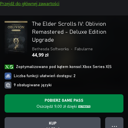
Przejdź do głównej zawartości
The Elder Scrolls IV: Oblivion
Remastered - Deluxe Edition
Upgrade
Bethesda Softworks
•
Fabularne
44,99 zł
Zoptymalizowano pod kątem konsol Xbox Series X|S
Liczba funkcji ułatwień dostępu: 2
9 obsługiwane języki
POBIERZ GAME PASS
Oszczędź
9,00 zł
dzięki
KUP
● ● ●