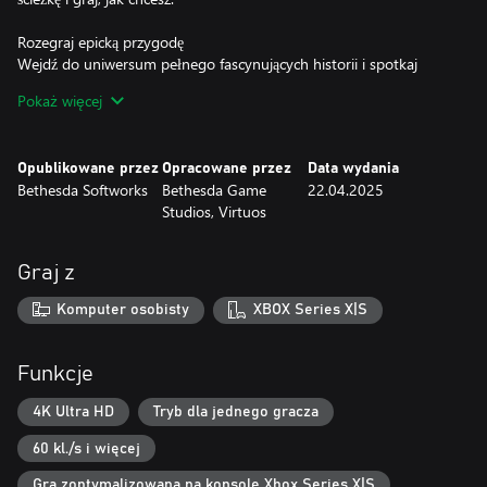
Rozegraj epicką przygodę
Wejdź do uniwersum pełnego fascynujących historii i spotkaj
niezapomnianą obsadę postaci. Po mistrzowsku opanuj fechtunek
Pokaż więcej
albo dzierż potężną magię, próbując ocalić Tamriel od
daedrycznego najazdu.
Opublikowane przez
Opracowane przez
Data wydania
Kompletna historia
Bethesda Softworks
Bethesda Game
22.04.2025
Poznaj wszystko, co ma do zaoferowania Oblivion z poprzednio
Studios, Virtuos
wydanymi dodatkami fabularnymi – Shivering Isles, Knights of
the Nine i dodatkową zawartością do pobrania, w ramach The
Elder Scrolls IV: Oblivion Remastered.
Graj z
***
Komputer osobisty
XBOX Series X|S
Rozszerz* cyfrową podstawową wersję gry do The Elder Scrolls IV:
Oblivion Remastered Deluxe Edition* i odbierz następujące
Funkcje
elementy:
4K Ultra HD
Tryb dla jednego gracza
• Nowe zadania, w których można zdobyć wyjątkowe cyfrowe
60 kl./s i więcej
zestawy pancerza, uzbrojenia i zbroi dla koni Akatosha i
Mehrunesa Dagona
Gra zoptymalizowana na konsolę Xbox Series X|S