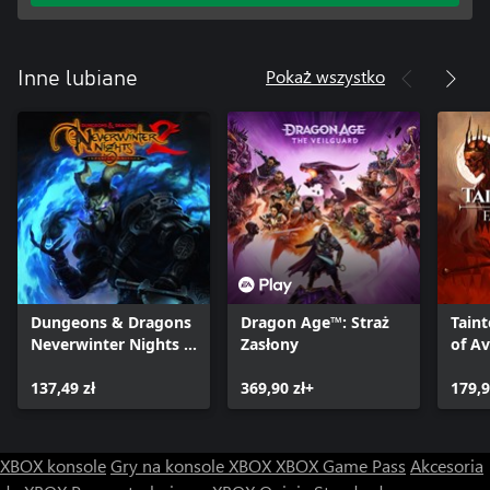
Pokaż wszystko
Inne lubiane
Dungeons & Dragons
Dragon Age™: Straż
Taint
Neverwinter Nights 2:
Zasłony
of A
Enhanced Edition
137,49 zł
369,90 zł+
179,9
XBOX konsole
Gry na konsole XBOX
XBOX Game Pass
Akcesoria