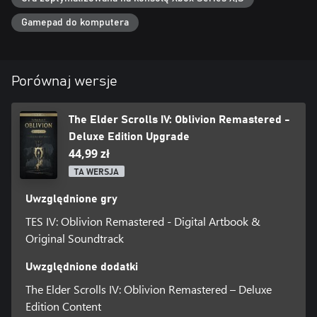
• Aplikacja z cyfrowym albumem z grafikami i ścieżką dźwiękową
Gamepad do komputera
*Wymagana podstawowa wersja gry, sprzedawana osobno
Porównaj wersje
The Elder Scrolls IV: Oblivion Remastered -
Deluxe Edition Upgrade
44,99 zł
TA WERSJA
Uwzględnione gry
TES IV: Oblivion Remastered - Digital Artbook &
Original Soundtrack
Uwzględnione dodatki
The Elder Scrolls IV: Oblivion Remastered – Deluxe
Edition Content