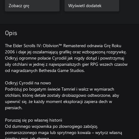
Soundtrack
Zobacz grę
Content
Wyświetl dodatek
Opis
The Elder Scrolls IV: Oblivion™ Remastered odnawia Grę Roku
2006 i daje jej oszałamiającą grafikę oraz wzbogaconą rozgrywkę.
Odkryj ogromne połacie Cyrodiil jak nigdy dotąd i powstrzymaj
siły otchłani w jednej z najwspanialszych gier RPG wszech czasów
od nagradzanych Bethesda Game Studios.
Odkryj Cyrodiil na nowo
Podróżuj po bogatym świecie Tamriel i walcz w wymiarach
otchłani, której detale zostały drobiazgowo odtworzone, aby
upewnić się, że każdy moment eksploracji zapiera dech w
piersiach.
Poruszaj się po własnej historii
Od dumnego wojownika po złowrogiego zabójcę,
pomarszczonego maga lub sprytnego kowala – wytycz własną
ścieżkę i graj, jak chcesz.