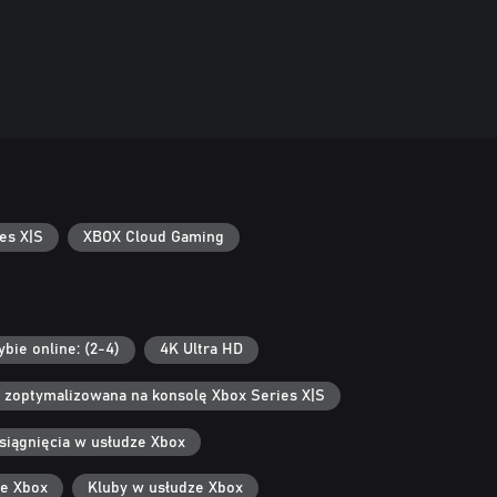
es X|S
XBOX Cloud Gaming
bie online: (2-4)
4K Ultra HD
 zoptymalizowana na konsolę Xbox Series X|S
siągnięcia w usłudze Xbox
ze Xbox
Kluby w usłudze Xbox