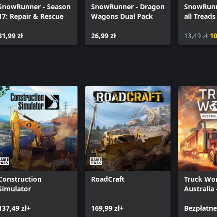
SnowRunner - Season
SnowRunner - Dragon
SnowRunne
17: Repair & Rescue
Wagons Dual Pack
all Treads
31,99 zł
26,99 zł
13,49 zł
10
Construction
RoadCraft
Truck Wor
Simulator
Australia 
137,49 zł+
169,99 zł+
Bezpłatne