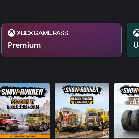
SnowRunne
SnowRunne
Premium
U