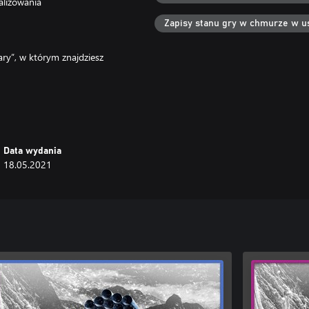
alizowania
Zapisy stanu gry w chmurze w u
y”, w którym znajdziesz
grafiką i szybkim ładowaniem na
 X.
Data wydania
18.05.2021