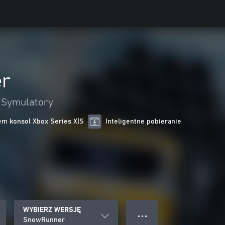
r
Symulatory
m konsol Xbox Series X|S
Inteligentne pobieranie
WYBIERZ WERSJĘ
● ● ●
SnowRunner