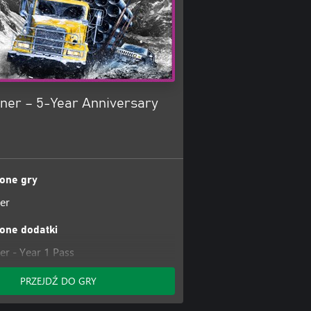
er – 5-Year Anniversary
one gry
er
one dodatki
r - Year 1 Pass
r - Year 2 Pass
PRZEJDŹ DO GRY
r - Year 3 pass
r – Year 4 Pass