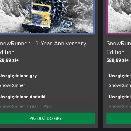
nowRunner - 1-Year Anniversary
SnowRunn
dition
Edition
29,99 zł+
589,99 zł+
Uwzględnione gry
Uwzględni
SnowRunner
SnowRunn
Uwzględnione dodatki
Uwzględni
SnowRunner - Year 1 Pass
SnowRunne
SnowRunner - Anniversary DLC
SnowRunne
PRZEJDŹ DO GRY
SnowRunne
SnowRunne