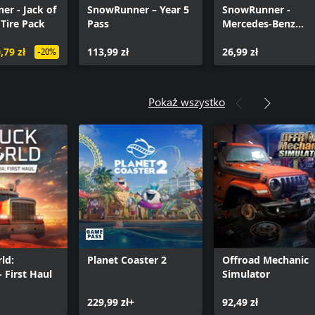
r - Jack of
SnowRunner – Year 5
SnowRunner -
 Tire Pack
Pass
Mercedes-Benz
Trucks Dual Pack 1
,79 zł
113,99 zł
26,99 zł
-20%
Pokaż wszystko
ld:
Planet Coaster 2
Offroad Mechanic
- First Haul
Simulator
229,99 zł+
92,49 zł