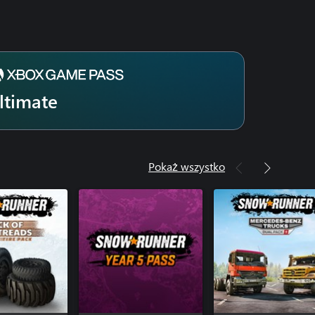
r – Year 5 Pass
r - Anniversary DLC
ltimate
Pokaż wszystko