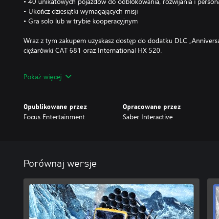
• 40 unikatowych pojazdów do odblokowania, rozwijania i person
• Ukończ dziesiątki wymagających misji
• Gra solo lub w trybie kooperacyjnym
Wraz z tym zakupem uzyskasz dostęp do dodatku DLC „Anniversar
ciężarówki CAT 681 oraz International HX 520.
Ciesz się rozdzielczością 4K*, 60 klatkami na sekundę, ulepszoną 
Pokaż więcej
Xbox Series X|S.
*Rozdzielczość 4K wymaga zgodnego ekranu i konsoli Xbox Series
Opublikowane przez
Opracowane przez
Focus Entertainment
Saber Interactive
Porównaj wersje