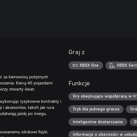
Graj z
XBOX One
XBOX Seri
ć za kierownicą potężnych
oczenia. Kieruj 40 pojazdami
Funkcje
wiczy otwarty świat.
Gry obejmujące współpracę w try
 wykonując ryzykowne kontrakty i
i i akcesoriów, takich jak rura
Tryb dla jednego gracza
Gra
łatwiają jazdę po śniegu.
Inteligentne dostarczanie
O
owanemu silnikowi fizyki
Informacje o obecności w usłud