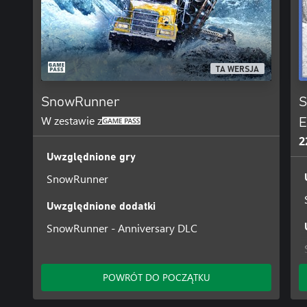
TA WERSJA
SnowRunner
S
W zestawie z
E
2
Uwzględnione gry
SnowRunner
Uwzględnione dodatki
SnowRunner - Anniversary DLC
POWRÓT DO POCZĄTKU