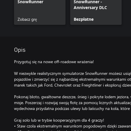
SnowRunner
SnowRunner -
Anniversary DLC
Zobacz grę
Bezpłatne
Opis
Przygotuj się na nowe off-roadowe wrażenia!
W niezwykle realistycznym symulatorze SnowRunner możesz usiąś
pojazdów i zmierzyć się z najbardziej ekstremalnymi warunkami ot
marek takich jak Ford, Chevrolet oraz Freightliner i eksploruj dzie
Pokonaj błoto, gwałtowne deszcze, śnieg i pokryte lodem jeziora,
misje. Poszerzaj i rozwijaj swoją flotę za pomocą licznych aktualizacj
wydechowa przydatna podczas ulewy lub łańcuchy na koła, które u
Graj solo lub w trybie kooperacyjnym dla 4 graczy!
• Staw czoła ekstremalnym warunkom pogodowym dzięki zaawans